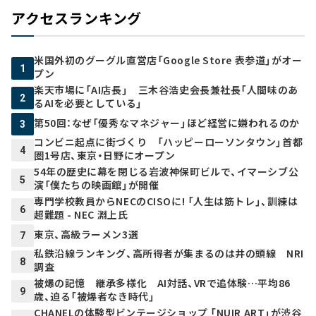
アクセスランキング
米国外初のグーグル直営店「Google Store 表参道」がオー
1
プン
楽天市場に「AI店長」 三木谷浩史会長兼社長「人間味のあ
2
るAIを必要としている」
第50回：なぜ「優秀なマネジャー」ほど経営に嫌われるのか
3
コンビニ起点に街づくり 「ハッピーローソンタウン」首都
4
圏1号店、東京・日野にオープン
54年の歴史に幕を閉じる岩波神保町ビルで、イマーシブ公
5
演「僕たちの映画館」が開催
専門学校教員からNECのCISOに! 「人生は筋トレ」、訓練は
6
超難題 - NEC 淵上氏
東京、高級ラーメン3選
7
私鉄沿線ランキング、高所得者が集まるのは井の頭線 NRI
8
調査
被爆の記憶 継承多様化 AI対話、VRで追体験…平均86
9
歳、迫る「被爆者なき時代」
CHANELの体験型ビンテージショップ 「NUIR ART」が渋谷