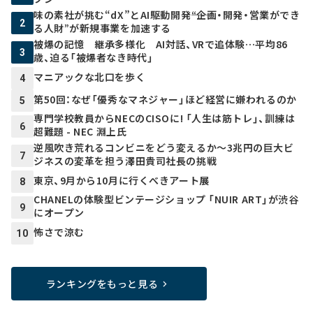
味の素社が挑む“dX”とAI駆動開発――“企画・開発・営業ができ
2
る人財”が新規事業を加速する
被爆の記憶 継承多様化 AI対話、VRで追体験…平均86
3
歳、迫る「被爆者なき時代」
マニアックな北口を歩く
4
第50回：なぜ「優秀なマネジャー」ほど経営に嫌われるのか
5
専門学校教員からNECのCISOに! 「人生は筋トレ」、訓練は
6
超難題 - NEC 淵上氏
逆風吹き荒れるコンビニをどう変えるか～3兆円の巨大ビ
7
ジネスの変革を担う澤田貴司社長の挑戦
東京、9月から10月に行くべきアート展
8
CHANELの体験型ビンテージショップ 「NUIR ART」が渋谷
9
にオープン
怖さで涼む
10
ランキングをもっと見る