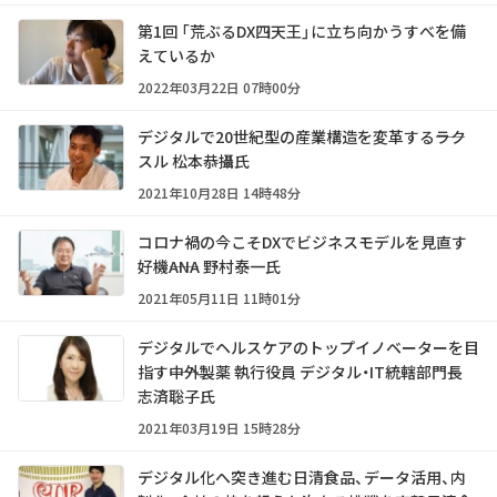
第1回 「荒ぶるDX四天王」に立ち向かうすべを備
えているか
2022年03月22日 07時00分
デジタルで20世紀型の産業構造を変革する――ラク
スル 松本恭攝氏
2021年10月28日 14時48分
コロナ禍の今こそDXでビジネスモデルを見直す
好機――ANA 野村泰一氏
2021年05月11日 11時01分
デジタルでヘルスケアのトップイノベーターを目
指す――中外製薬 執行役員 デジタル・IT統轄部門長
志済聡子氏
2021年03月19日 15時28分
デジタル化へ突き進む日清食品、データ活用、内