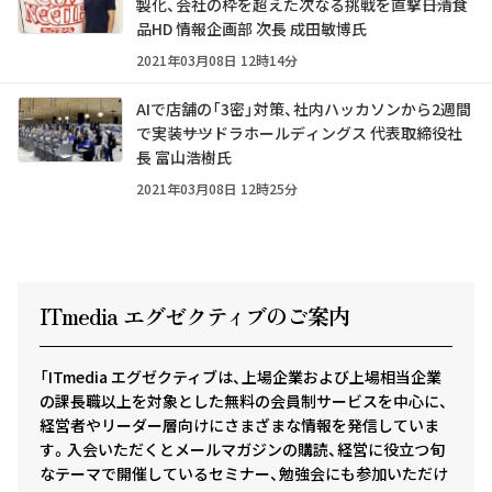
製化、会社の枠を超えた次なる挑戦を直撃――日清食
品HD 情報企画部 次長 成田敏博氏
2021年03月08日 12時14分
AIで店舗の「3密」対策、社内ハッカソンから2週間
で実装――サツドラホールディングス 代表取締役社
長 富山浩樹氏
2021年03月08日 12時25分
ITmedia エグゼクテ
ィ
ブのご案内
「ITmedia エグゼクティブは、上場企業および上場相当企業
の課長職以上を対象とした無料の会員制サービスを中心に、
経営者やリーダー層向けにさまざまな情報を発信していま
す。入会いただくとメールマガジンの購読、経営に役立つ旬
なテーマで開催しているセミナー、勉強会にも参加いただけ