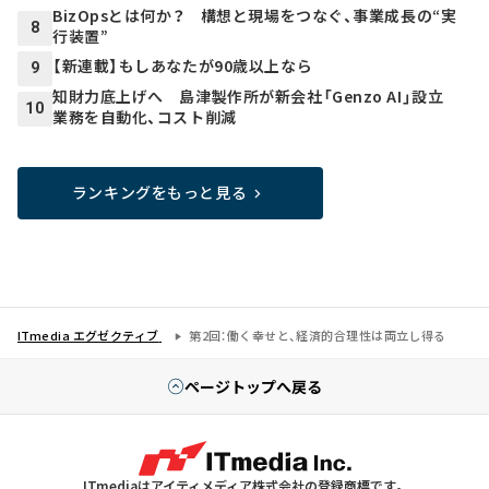
BizOpsとは何か？ 構想と現場をつなぐ、事業成長の“実
8
行装置”
【新連載】もしあなたが90歳以上なら
9
知財力底上げへ 島津製作所が新会社「Genzo AI」設立
10
業務を自動化、コスト削減
ランキングをもっと見る
ITmedia エグゼクティブ
第2回：働く幸せと、経済的合理性は両立し得る
ページトップへ戻る
ITmediaはアイティメディア株式会社の登録商標です。