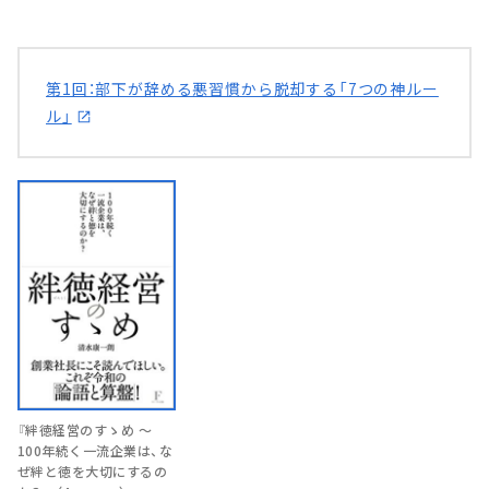
第1回：部下が辞める悪習慣から脱却する「7つの神ルー
ル」
『絆徳経営のすゝめ ～
100年続く一流企業は、な
ぜ絆と徳を大切にするの