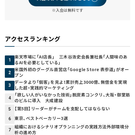
※入会は無料です
アクセスランキング
楽天市場に「AI店長」 三木谷浩史会長兼社長「人間味のあ
1
るAIを必要としている」
米国外初のグーグル直営店「Google Store 表参道」がオー
2
プン
データより「個客」を見よ！累計売上3000億、無借金を実現
3
した超・実践的マーケティング
「欲しい人がいなかった技術」脱炭素コンクリ、大阪・御堂筋
4
のビルに導入 大成建設
【第5回】リーダーがチームを支配してはならない
5
東京、ベストベーカリー3選
6
組織におけるシナリオプランニングの実践方法――外部環境分
7
析の進め方