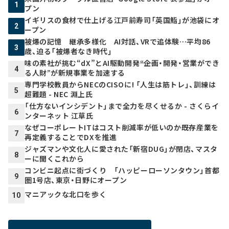
1
プン
イギリスの食材で仕上げる江戸前寿司「英国鮨」が池袋にオ
2
ープン
被爆の記憶 継承多様化 AI対話、VRで追体験…平均86
3
歳、迫る「被爆者なき時代」
味の素社が挑む“dX”とAI駆動開発――“企画・開発・営業ができ
4
る人財”が新規事業を加速する
専門学校教員からNECのCISOに! 「人生は筋トレ」、訓練は
5
超難題 - NEC 淵上氏
「仕方ないインシデント」まで全力を尽くせるか - さくらイ
6
ンターネット 江草氏
なぜコーポレートITはコスト削減率が低いのか――既存産業を
7
再定義することでDXを推進
ジャズマンや文化人に愛された「新宿DUG」が閉店、マスタ
8
ーに聞くこれから
コンビニ起点に街づくり 「ハッピーローソンタウン」首都
9
圏1号店、東京・日野にオープン
マニアックな北口を歩く
10