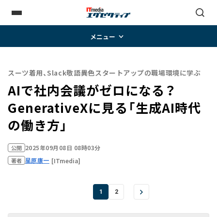
メニュー
スーツ着用、Slack敬語――異色スタートアップの職場環境に学ぶ
AIで社内会議がゼロになる？
GenerativeXに見る「生成AI時代
の働き方」
2025年09月08日 08時03分
公開
星原康一
[ITmedia]
著者
1
2