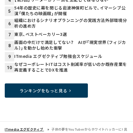
4
54年の歴史に幕を閉じる岩波神保町ビルで、イマーシブ公
5
演「僕たちの映画館」が開催
組織におけるシナリオプランニングの実践方法――外部環境分
6
析の進め方
東京、ベストベーカリー3選
7
画面の中だけで満足してない？ AIが「現実世界（フィジカ
8
ル）」を動かし始めた衝撃
ITmedia エグゼクティブ勉強会スケジュール
9
なぜコーポレートITはコスト削減率が低いのか――既存産業を
10
再定義することでDXを推進
ランキングをもっと見る
ITmedia エグゼクティブ
子供の夢をYouTuberからホワイトハッカーに! 具