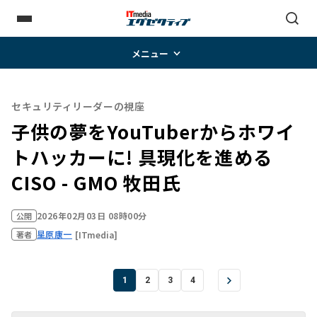
メニュー
セキュリティリーダーの視座
子供の夢をYouTuberからホワイ
トハッカーに! 具現化を進める
CISO - GMO 牧田氏
2026年02月03日 08時00分
公開
星原康一
[ITmedia]
著者
1
2
3
4