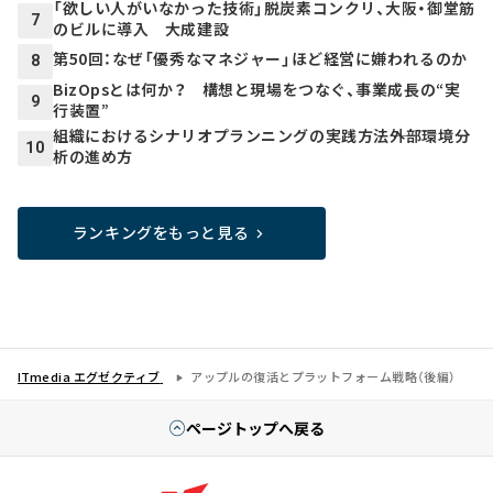
「欲しい人がいなかった技術」脱炭素コンクリ、大阪・御堂筋
7
のビルに導入 大成建設
第50回：なぜ「優秀なマネジャー」ほど経営に嫌われるのか
8
BizOpsとは何か？ 構想と現場をつなぐ、事業成長の“実
9
行装置”
組織におけるシナリオプランニングの実践方法――外部環境分
10
析の進め方
ランキングをもっと見る
ITmedia エグゼクティブ
アップルの復活とプラットフォーム戦略（後編）
ページトップへ戻る