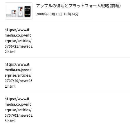
アップルの復活とプラットフォーム戦略（前編）
2008年03月21日 18時24分
https://www.it
media.co.jp/ent
erprise/articles/
0706/21/news02
2.html
https://www.it
media.co.jp/ent
erprise/articles/
0707/20/news05
2.html
https://www.it
media.co.jp/ent
erprise/articles/
0707/02/news02
3.html