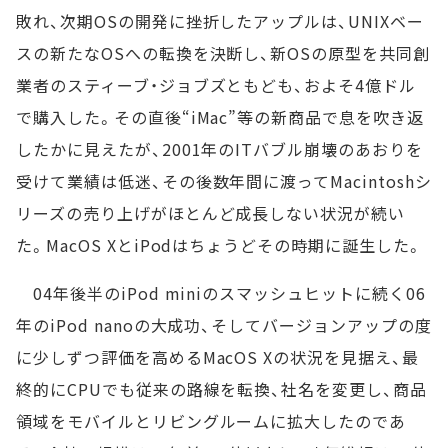
敗れ、次期OSの開発に挫折したアップルは、UNIXベー
スの新たなOSへの転換を決断し、新OSの原型を共同創
業者のスティーブ・ジョブズともども、およそ4億ドル
で購入した。その直後“iMac”等の新商品で息を吹き返
したかに見えたが、2001年のITバブル崩壊のあおりを
受けて業績は低迷、その後数年間に渡ってMacintoshシ
リーズの売り上げがほとんど成長しない状況が続い
た。MacOS XとiPodはちょうどその時期に誕生した。
04年後半のiPod miniのスマッシュヒットに続く06
年のiPod nanoの大成功、そしてバージョンアップの度
に少しずつ評価を高めるMacOS Xの状況を見据え、最
終的にCPUでも従来の路線を転換、社名を変更し、商品
領域をモバイルとリビングルームに拡大したのであ