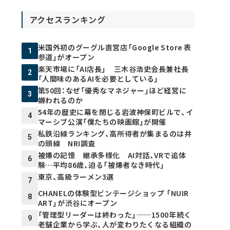
アクセスランキング
米国外初のグーグル直営店「Google Store 表
1
参道」がオープン
楽天市場に「AI店長」 三木谷浩史会長兼社長
2
「人間味のあるAIを必要としている」
第50回：なぜ「優秀なマネジャー」ほど経営に
3
嫌われるのか
54年の歴史に幕を閉じる岩波神保町ビルで、イ
4
マーシブ公演「僕たちの映画館」が開催
私鉄沿線ランキング、高所得者が集まるのは井
5
の頭線 NRI調査
被爆の記憶 継承多様化 AI対話、VRで追体
6
験…平均86歳、迫る「被爆者なき時代」
東京、高級ラーメン3選
7
CHANELの体験型ビンテージショップ 「NUIR
8
ART」が渋谷にオープン
「管理型リーダーは終わった」──1500年続く
9
老舗企業から学ぶ、人が変わりたくなる組織の