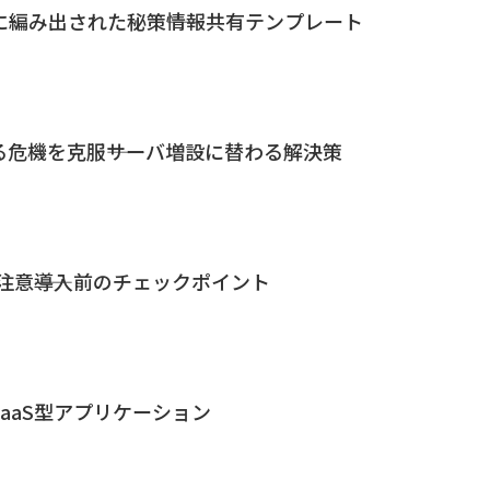
に編み出された秘策――情報共有テンプレート
危機を克服――サーバ増設に替わる解決策
に注意――導入前のチェックポイント
aaS型アプリケーション