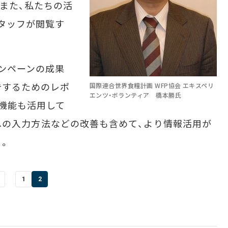
また、私たちの活
タッフが閲覧す
ンペーンの成果
告するためのレポ
国際連合世界食糧計画 WFP協会 エキスペリ
エンツ・ボランティア 橋本勝氏
機能も活用して
ce」への入力方法などの改善も含めて、より情報活用が
う。
1
2