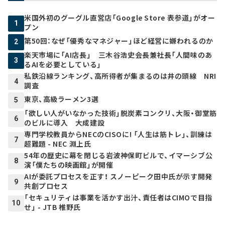
米国外初のグーグル直営店「Google Store 表参道」がオー
1
プン
第50回：なぜ「優秀なマネジャー」ほど経営に嫌われるのか
2
楽天市場に「AI店長」 三木谷浩史会長兼社長「人間味のあ
3
るAIを必要としている」
私鉄沿線ランキング、高所得者が集まるのは井の頭線 NRI
4
調査
東京、高級ラーメン3選
5
「欲しい人がいなかった技術」脱炭素コンクリ、大阪・御堂筋
6
のビルに導入 大成建設
専門学校教員からNECのCISOに! 「人生は筋トレ」、訓練は
7
超難題 - NEC 淵上氏
54年の歴史に幕を閉じる岩波神保町ビルで、イマーシブ公
8
演「僕たちの映画館」が開催
AIが委託プロセスを正す！ スノーピーク田中氏が示す開発
9
共創プロセス
「セキュリティは事業を活かす出汁、責任者はCIMOで目指
10
せ」 - JTB 椎野氏