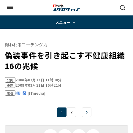
メニュー
問われるコーチング力
偽装事件を引き起こす不健康組織
16の兆候
2008年03月13日 11時00分
公開
2008年03月21日 16時21分
更新
細川馨
[ITmedia]
著者
1
2