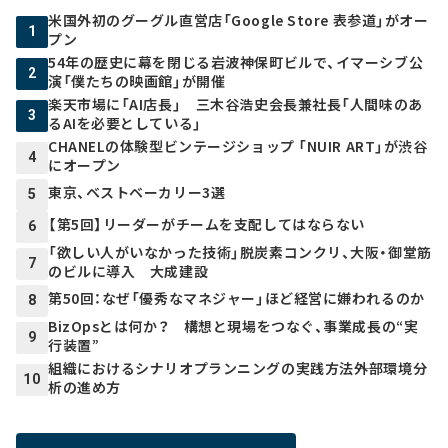
米国外初のグーグル直営店「Google Store 表参道」がオー
1
プン
54年の歴史に幕を閉じる岩波神保町ビルで、イマーシブ公
2
演「僕たちの映画館」が開催
楽天市場に「AI店長」 三木谷浩史会長兼社長「人間味のあ
3
るAIを必要としている」
CHANELの体験型ビンテージショップ 「NUIR ART」が渋谷
4
にオープン
東京、ベストベーカリー3選
5
【第5回】リーダーがチームを支配してはならない
6
「欲しい人がいなかった技術」脱炭素コンクリ、大阪・御堂筋
7
のビルに導入 大成建設
第50回：なぜ「優秀なマネジャー」ほど経営に嫌われるのか
8
BizOpsとは何か？ 構想と現場をつなぐ、事業成長の“実
9
行装置”
組織におけるシナリオプランニングの実践方法――外部環境分
10
析の進め方