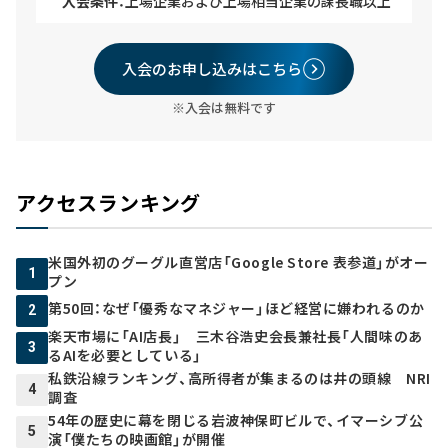
入会条件：
上場企業および上場相当企業の課長職以上
入会のお申し込みはこちら
※入会は無料です
アクセスランキング
米国外初のグーグル直営店「Google Store 表参道」がオー
1
プン
第50回：なぜ「優秀なマネジャー」ほど経営に嫌われるのか
2
楽天市場に「AI店長」 三木谷浩史会長兼社長「人間味のあ
3
るAIを必要としている」
私鉄沿線ランキング、高所得者が集まるのは井の頭線 NRI
4
調査
54年の歴史に幕を閉じる岩波神保町ビルで、イマーシブ公
5
演「僕たちの映画館」が開催