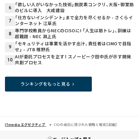
「欲しい人がいなかった技術」脱炭素コンクリ、大阪・御堂筋
6
のビルに導入 大成建設
「仕方ないインシデント」まで全力を尽くせるか - さくらイ
7
ンターネット 江草氏
専門学校教員からNECのCISOに! 「人生は筋トレ」、訓練は
8
超難題 - NEC 淵上氏
「セキュリティは事業を活かす出汁、責任者はCIMOで目指
9
せ」 - JTB 椎野氏
AIが委託プロセスを正す！ スノーピーク田中氏が示す開発
10
共創プロセス
ランキングをもっと見る
ITmedia エグゼクティブ
CIOの成功に隠された戦略と戦術【前編】
ページトップへ戻る