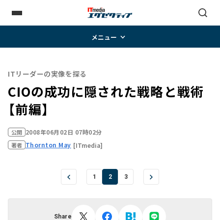
メニュー
ITリーダーの実像を探る
CIOの成功に隠された戦略と戦術
【前編】
2008年06月02日 07時02分
公開
Thornton May
[ITmedia]
著者
1
2
3
Share