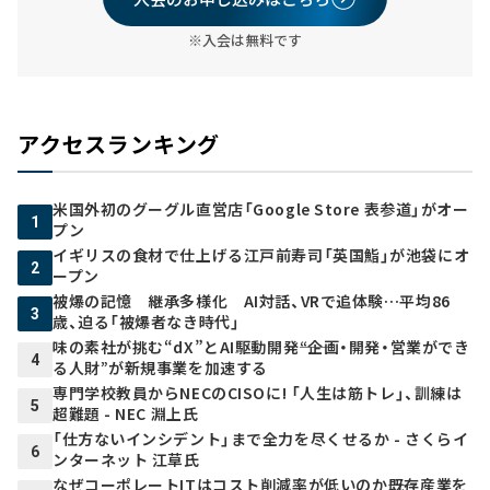
※入会は無料です
アクセスランキング
米国外初のグーグル直営店「Google Store 表参道」がオー
1
プン
イギリスの食材で仕上げる江戸前寿司「英国鮨」が池袋にオ
2
ープン
被爆の記憶 継承多様化 AI対話、VRで追体験…平均86
3
歳、迫る「被爆者なき時代」
味の素社が挑む“dX”とAI駆動開発――“企画・開発・営業ができ
4
る人財”が新規事業を加速する
専門学校教員からNECのCISOに! 「人生は筋トレ」、訓練は
5
超難題 - NEC 淵上氏
「仕方ないインシデント」まで全力を尽くせるか - さくらイ
6
ンターネット 江草氏
なぜコーポレートITはコスト削減率が低いのか――既存産業を