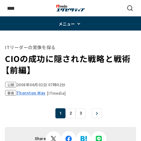
メニュー
ITリーダーの実像を探る
CIOの成功に隠された戦略と戦術
【前編】
2008年06月02日 07時02分
公開
Thornton May
[ITmedia]
著者
1
2
3
Share