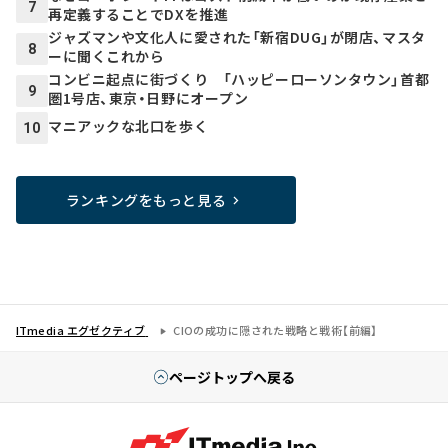
7
再定義することでDXを推進
ジャズマンや文化人に愛された「新宿DUG」が閉店、マスタ
8
ーに聞くこれから
コンビニ起点に街づくり 「ハッピーローソンタウン」首都
9
圏1号店、東京・日野にオープン
マニアックな北口を歩く
10
ランキングをもっと見る
ITmedia エグゼクティブ
CIOの成功に隠された戦略と戦術【前編】
ページトップへ戻る