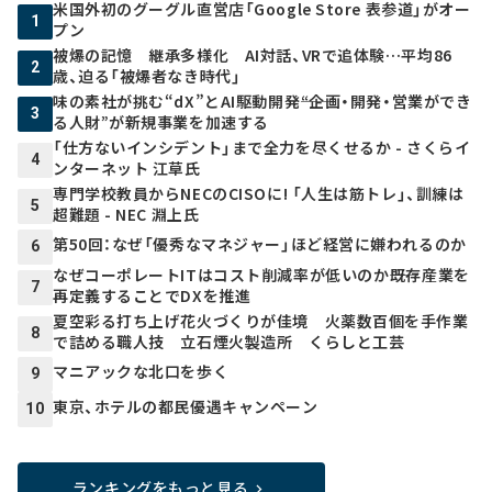
米国外初のグーグル直営店「Google Store 表参道」がオー
1
プン
被爆の記憶 継承多様化 AI対話、VRで追体験…平均86
2
歳、迫る「被爆者なき時代」
味の素社が挑む“dX”とAI駆動開発――“企画・開発・営業ができ
3
る人財”が新規事業を加速する
「仕方ないインシデント」まで全力を尽くせるか - さくらイ
4
ンターネット 江草氏
専門学校教員からNECのCISOに! 「人生は筋トレ」、訓練は
5
超難題 - NEC 淵上氏
第50回：なぜ「優秀なマネジャー」ほど経営に嫌われるのか
6
なぜコーポレートITはコスト削減率が低いのか――既存産業を
7
再定義することでDXを推進
夏空彩る打ち上げ花火づくりが佳境 火薬数百個を手作業
8
で詰める職人技 立石煙火製造所 くらしと工芸
マニアックな北口を歩く
9
東京、ホテルの都民優遇キャンペーン
10
ランキングをもっと見る