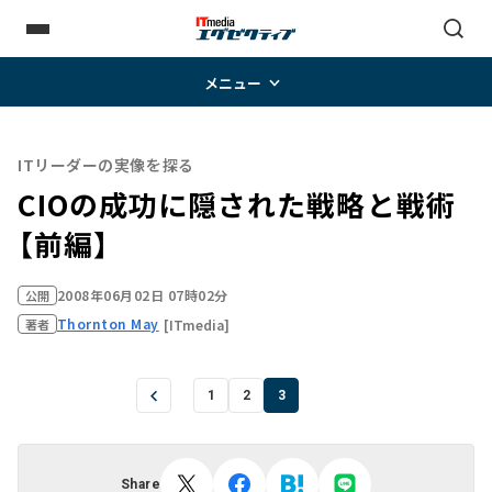
メニュー
ITリーダーの実像を探る
CIOの成功に隠された戦略と戦術
【前編】
2008年06月02日 07時02分
公開
Thornton May
[ITmedia]
著者
1
2
3
Share