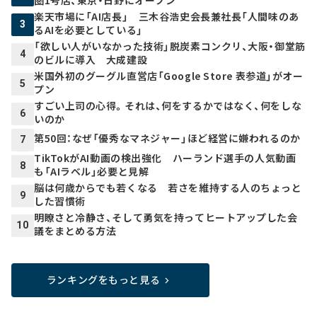
楽天市場に「AI店長」 三木谷浩史会長兼社長「人間味のあ
3
るAIを必要としている」
「欲しい人がいなかった技術」脱炭素コンクリ、大阪・御堂筋
4
のビルに導入 大成建設
米国外初のグーグル直営店「Google Store 表参道」がオー
5
プン
すごい上司の心得。それは、何をするかではなく、何をしな
6
いのか
第50回：なぜ「優秀なマネジャー」ほど経営に嫌われるのか
7
TikTokがAI動画の検出強化 ハーランド選手の人気動画
8
も「AIラベル」必要と見解
脳は何歳からでも若くなる 若さを維持する人のちょっと
9
した習慣術
明瞭さと冷静さ、そして勇気を持ってヒートアップした会
10
議をまとめる方法
ランキングをもっと見る