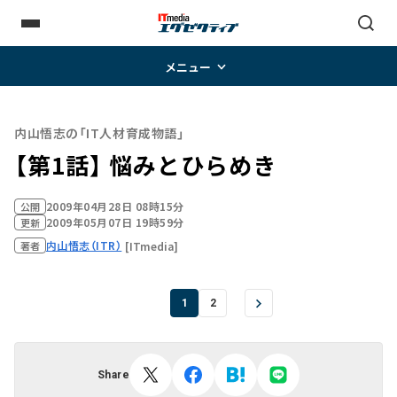
メニュー
内山悟志の「IT人材育成物語」
【第1話】 悩みとひらめき
2009年04月28日 08時15分
公開
2009年05月07日 19時59分
更新
内山悟志（ITR）
[ITmedia]
著者
1
2
Share