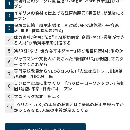
米国外初のグーグル直営店「Google Store 表参道」がオー
1
プン
イギリスの食材で仕上げる江戸前寿司「英国鮨」が池袋にオ
2
ープン
被爆の記憶 継承多様化 AI対話、VRで追体験…平均86
3
歳、迫る「被爆者なき時代」
味の素社が挑む“dX”とAI駆動開発――“企画・開発・営業ができ
4
る人財”が新規事業を加速する
第50回：なぜ「優秀なマネジャー」ほど経営に嫌われるのか
5
ジャズマンや文化人に愛された「新宿DUG」が閉店、マスタ
6
ーに聞くこれから
専門学校教員からNECのCISOに! 「人生は筋トレ」、訓練は
7
超難題 - NEC 淵上氏
コンビニ起点に街づくり 「ハッピーローソンタウン」首都
8
圏1号店、東京・日野にオープン
マニアックな北口を歩く
9
「ウサギとカメ」の本当の教訓とは？――童話の教えを疑ってか
10
かってみると、人生の本質が見えてくる