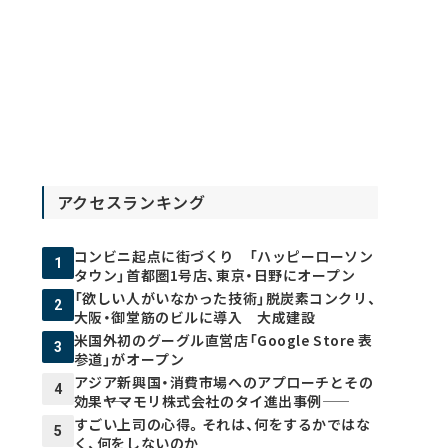
アクセスランキング
コンビニ起点に街づくり 「ハッピーローソン
1
タウン」首都圏1号店、東京・日野にオープン
「欲しい人がいなかった技術」脱炭素コンクリ、
2
大阪・御堂筋のビルに導入 大成建設
米国外初のグーグル直営店「Google Store 表
3
参道」がオープン
アジア新興国・消費市場へのアプローチとその
4
効果――ヤマモリ株式会社のタイ進出事例――
すごい上司の心得。それは、何をするかではな
5
く、何をしないのか