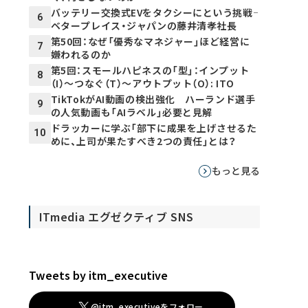
バッテリー交換式EVをタクシーにという挑戦――
6
ベタープレイス・ジャパンの藤井清孝社長
第50回：なぜ「優秀なマネジャー」ほど経営に
7
嫌われるのか
第5回：スモールハピネスの「型」：インプット
8
（I）～つなぐ（T）～アウトプット（O）: ITO
TikTokがAI動画の検出強化 ハーランド選手
9
の人気動画も「AIラベル」必要と見解
ドラッカーに学ぶ「部下に成果を上げさせるた
10
めに、上司が果たすべき2つの責任」とは？
もっと見る
ITmedia エグゼクティブ SNS
Tweets by itm_executive
@itm_executiveをフォロー