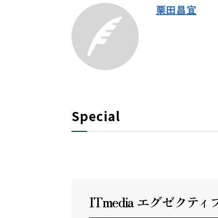
栗田昌宜
Special
ITmedia エグゼクテ
ィ