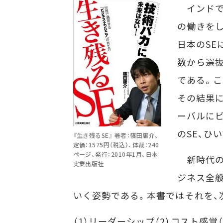
インドで
の働きを
日本のSE
数から選抜
である。
その結果
ーバルにビ
のSE、ひ
『生き残るSE』 著者：篠田庸介、
定価：1575円（税込）、体裁：240
ページ、発行：2010年1月、日本
新時代の
実業出版社
ジネス全般
いく姿勢である。本書ではそれを、
（1）リーダーシップ（2）コスト感覚（