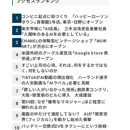
アクセスランキング
コンビニ起点に街づくり 「ハッピーローソン
1
タウン」首都圏1号店、東京・日野にオープン
楽天市場に「AI店長」 三木谷浩史会長兼社長
2
「人間味のあるAIを必要としている」
CHANELの体験型ビンテージショップ 「NUIR
3
ART」が渋谷にオープン
米国外初のグーグル直営店「Google Store 表
4
参道」がオープン
すごい上司の心得。それは、何をするかではな
5
く、何をしないのか
TikTokがAI動画の検出強化 ハーランド選手
6
の人気動画も「AIラベル」必要と見解
「欲しい人がいなかった技術」脱炭素コンクリ、
7
大阪・御堂筋のビルに導入 大成建設
第50回：なぜ「優秀なマネジャー」ほど経営に
8
嫌われるのか
画面の中だけで満足してない？ AIが「現実世
9
界（フィジカル）」を動かし始めた衝撃
バッテリー交換式EVをタクシーにという挑戦――
10