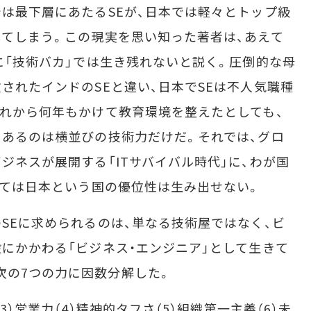
は最下層にあたるSEが、日本では軽々とトップ級
してしまう。この現実を思い知った著者は、あえて
に「技術バカ」では生き残れないと説く。圧倒的な母
されたインドのSEと違い、日本でSEは不人気職種
これから何年もかけて教育環境を整えたとしても、
にあるのは横並びの技術力だけだ。それでは、グロ
ジネスが展開する「ITサバイバル時代」に、わが国
いては日本という国の優位性は生み出せない。
SEに求められるのは、単なる技術屋ではなく、ビ
にかかわる「ビジネス・エンジニア」として生きて
次の7つの力に因数分解した。
3）営業力（4）精神的タフさ（5）組織第一主義（6）未