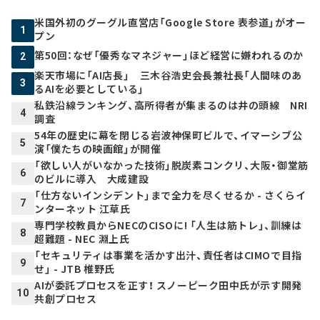
米国外初のグーグル直営店「Google Store 表参道」がオー
1
プン
第50回：なぜ「優秀なマネジャー」ほど経営に嫌われるのか
2
楽天市場に「AI店長」 三木谷浩史会長兼社長「人間味のあ
3
るAIを必要としている」
私鉄沿線ランキング、高所得者が集まるのは井の頭線 NRI
4
調査
54年の歴史に幕を閉じる岩波神保町ビルで、イマーシブ公
5
演「僕たちの映画館」が開催
「欲しい人がいなかった技術」脱炭素コンクリ、大阪・御堂筋
6
のビルに導入 大成建設
「仕方ないインシデント」まで全力を尽くせるか - さくらイ
7
ンターネット 江草氏
専門学校教員からNECのCISOに! 「人生は筋トレ」、訓練は
8
超難題 - NEC 淵上氏
「セキュリティは事業を活かす出汁、責任者はCIMOで目指
9
せ」 - JTB 椎野氏
AIが委託プロセスを正す！ スノーピーク田中氏が示す開発
10
共創プロセス