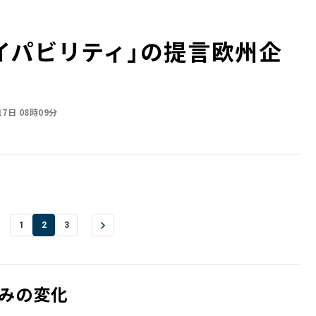
パビリティ」の提言――欧州企
17日 08時09分
1
2
3
組みの変化