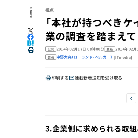
視点
Share
「本社が持つべきケイ
業の調査を踏まえて
2014年02月17日 08時00分
2014年02月
公開
更新
中野大亮（ローランド・ベルガー）
[ITmedia]
著者
印刷する
連載新着通知を受け取る
3.企業側に求められる取