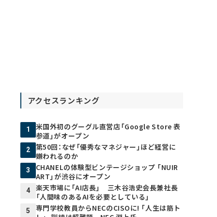
アクセスランキング
米国外初のグーグル直営店「Google Store 表
1
参道」がオープン
第50回：なぜ「優秀なマネジャー」ほど経営に
2
嫌われるのか
CHANELの体験型ビンテージショップ 「NUIR
3
ART」が渋谷にオープン
楽天市場に「AI店長」 三木谷浩史会長兼社長
4
「人間味のあるAIを必要としている」
専門学校教員からNECのCISOに! 「人生は筋ト
5