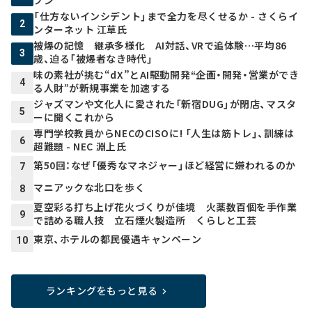
「仕方ないインシデント」まで全力を尽くせるか - さくらイ
2
ンターネット 江草氏
被爆の記憶 継承多様化 AI対話、VRで追体験…平均86
3
歳、迫る「被爆者なき時代」
味の素社が挑む“dX”とAI駆動開発――“企画・開発・営業ができ
4
る人財”が新規事業を加速する
ジャズマンや文化人に愛された「新宿DUG」が閉店、マスタ
5
ーに聞くこれから
専門学校教員からNECのCISOに! 「人生は筋トレ」、訓練は
6
超難題 - NEC 淵上氏
第50回：なぜ「優秀なマネジャー」ほど経営に嫌われるのか
7
マニアックな北口を歩く
8
夏空彩る打ち上げ花火づくりが佳境 火薬数百個を手作業
9
で詰める職人技 立石煙火製造所 くらしと工芸
東京、ホテルの都民優遇キャンペーン
10
ランキングをもっと見る