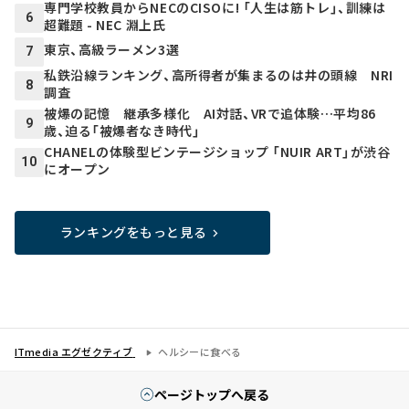
専門学校教員からNECのCISOに! 「人生は筋トレ」、訓練は
6
超難題 - NEC 淵上氏
東京、高級ラーメン3選
7
私鉄沿線ランキング、高所得者が集まるのは井の頭線 NRI
8
調査
被爆の記憶 継承多様化 AI対話、VRで追体験…平均86
9
歳、迫る「被爆者なき時代」
CHANELの体験型ビンテージショップ 「NUIR ART」が渋谷
10
にオープン
ランキングをもっと見る
ITmedia エグゼクティブ
ヘルシーに食べる
ページトップへ戻る