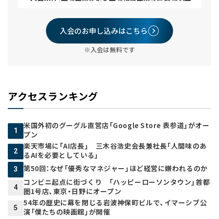
入会のお申し込みはこちら
※入会は無料です
アクセスランキング
米国外初のグーグル直営店「Google Store 表参道」がオー
1
プン
楽天市場に「AI店長」 三木谷浩史会長兼社長「人間味のあ
2
るAIを必要としている」
第50回：なぜ「優秀なマネジャー」ほど経営に嫌われるのか
3
コンビニ起点に街づくり 「ハッピーローソンタウン」首都
4
圏1号店、東京・日野にオープン
54年の歴史に幕を閉じる岩波神保町ビルで、イマーシブ公
5
演「僕たちの映画館」が開催