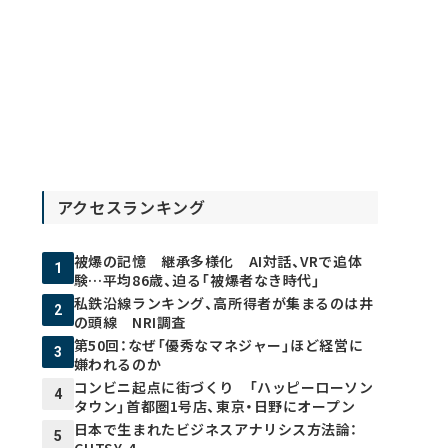
アクセスランキング
被爆の記憶 継承多様化 AI対話、VRで追体
1
験…平均86歳、迫る「被爆者なき時代」
私鉄沿線ランキング、高所得者が集まるのは井
2
の頭線 NRI調査
第50回：なぜ「優秀なマネジャー」ほど経営に
3
嫌われるのか
コンビニ起点に街づくり 「ハッピーローソン
4
タウン」首都圏1号店、東京・日野にオープン
日本で生まれたビジネスアナリシス方法論：
5