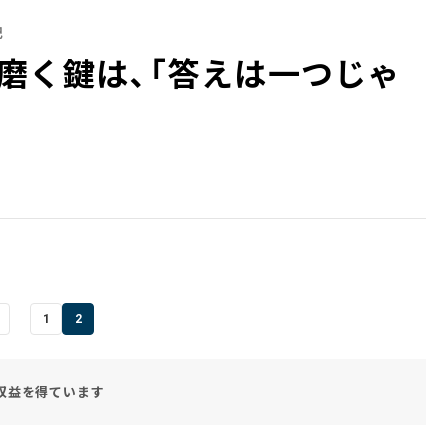
記
磨く鍵は、「答えは一つじゃ
1
2
収益を得ています