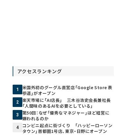
アクセスランキング
米国外初のグーグル直営店「Google Store 表
1
参道」がオープン
楽天市場に「AI店長」 三木谷浩史会長兼社長
2
「人間味のあるAIを必要としている」
第50回：なぜ「優秀なマネジャー」ほど経営に
3
嫌われるのか
コンビニ起点に街づくり 「ハッピーローソン
4
タウン」首都圏1号店、東京・日野にオープン