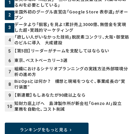
1
るAIを必要としている」
米国外初のグーグル直営店「Google Store 表参道」がオー
2
プン
データより「個客」を見よ！累計売上3000億、無借金を実現
3
した超・実践的マーケティング
「欲しい人がいなかった技術」脱炭素コンクリ、大阪・御堂筋
4
のビルに導入 大成建設
【第5回】リーダーがチームを支配してはならない
5
東京、ベストベーカリー3選
6
組織におけるシナリオプランニングの実践方法――外部環境分
7
析の進め方
BizOpsとは何か？ 構想と現場をつなぐ、事業成長の“実
8
行装置”
【新連載】もしあなたが90歳以上なら
9
知財力底上げへ 島津製作所が新会社「Genzo AI」設立
10
業務を自動化、コスト削減
ランキングをもっと見る