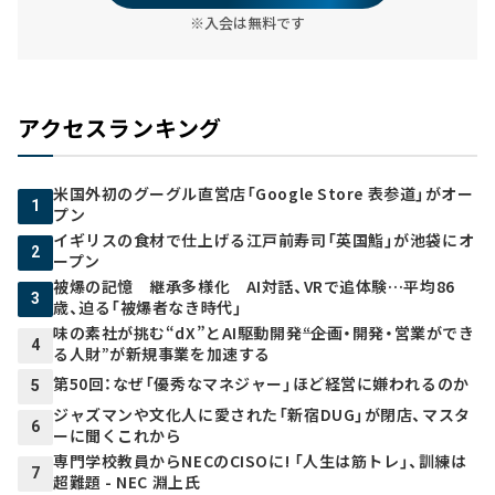
※入会は無料です
アクセスランキング
米国外初のグーグル直営店「Google Store 表参道」がオー
1
プン
イギリスの食材で仕上げる江戸前寿司「英国鮨」が池袋にオ
2
ープン
被爆の記憶 継承多様化 AI対話、VRで追体験…平均86
3
歳、迫る「被爆者なき時代」
味の素社が挑む“dX”とAI駆動開発――“企画・開発・営業ができ
4
る人財”が新規事業を加速する
第50回：なぜ「優秀なマネジャー」ほど経営に嫌われるのか
5
ジャズマンや文化人に愛された「新宿DUG」が閉店、マスタ
6
ーに聞くこれから
専門学校教員からNECのCISOに! 「人生は筋トレ」、訓練は
7
超難題 - NEC 淵上氏