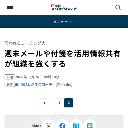
メニュー
問われるコーチング力
週末メールや付箋を活用――情報共有
が組織を強くする
2008年11月26日 08時30分
公開
細川馨（ビジネスコーチ）
[ITmedia]
著者
1
2
Share