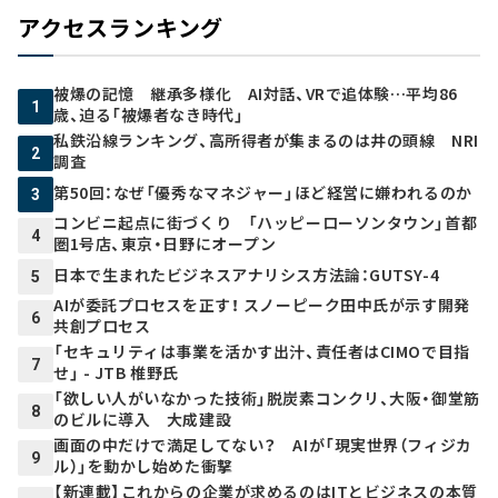
アクセスランキング
被爆の記憶 継承多様化 AI対話、VRで追体験…平均86
1
歳、迫る「被爆者なき時代」
私鉄沿線ランキング、高所得者が集まるのは井の頭線 NRI
2
調査
第50回：なぜ「優秀なマネジャー」ほど経営に嫌われるのか
3
コンビニ起点に街づくり 「ハッピーローソンタウン」首都
4
圏1号店、東京・日野にオープン
日本で生まれたビジネスアナリシス方法論：GUTSY-4
5
AIが委託プロセスを正す！ スノーピーク田中氏が示す開発
6
共創プロセス
「セキュリティは事業を活かす出汁、責任者はCIMOで目指
7
せ」 - JTB 椎野氏
「欲しい人がいなかった技術」脱炭素コンクリ、大阪・御堂筋
8
のビルに導入 大成建設
画面の中だけで満足してない？ AIが「現実世界（フィジカ
9
ル）」を動かし始めた衝撃
【新連載】これからの企業が求めるのはITとビジネスの本質