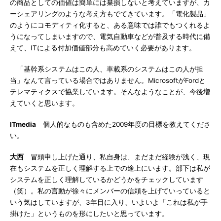
の商品としての価値は簡単には棄損しないと考えていますが、カ
ーシェアリングのような考え方もでてきています。「電化製品」
のようにコモディティ化すると、ある意味では誰でもつくれるよ
うになってしまいますので、電気自動車などが普及する時代に備
えて、ITによる付加価値部分も高めていく必要があります。
「基幹系システムはこの人、車載系のシステムはこの人が担
当」なんて言っている場合ではありません。MicrosoftがFordと
テレマティクスで協業しています。そんなようなことが、今後増
えていくと思います。
ITmedia
個人的なものも含めた2009年度の目標を教えてくださ
い。
大西
冒頭申し上げた通り、私自身は、まだまだ経験が浅く、現
在もシステムを正しく理解する上での途上にいます。部下は私が
システムを正しく理解しているかどうかをチェックしています
（笑）。私の言動が徐々にメンバーの信頼を上げていっていると
いう気はしていますが、3年目に入り、いよいよ「これは私が手
掛けた」というものを形にしたいと思っています。