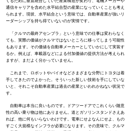
くるために垂直統合していた産業構造が変わり、電機メーカーや
通信キャリアを含めた水平結合型の産業になっていくことも考え
られます。現状、水平結合という意味では、自動車産業が強いリ
ーダーシップを持ち得ていないのが実情です。
「クルマの最終アセンブラ」という意味での仕事は変わらなく
ても、実際の価値がクルマではないところに移ってしまう可能性
もあります。その価値を自動車メーカーとしていかにして実装す
るか。例えば、車載器などによる付加価値の提供方法が考えられ
ますが、まだよく分かっていません。
これまで、ロボットやバイオなどさまざまな分野にトヨタは着
手してきたのでよかった。そういった新しい技術を手にしていな
いと、それこそ自動車産業は過去の産業といわれかねない状況で
す。
自動車は本当に良いものです。ドアツードアでこれくらい随意
性の高い乗り物は他にありません。道とガソリンスタンドさえあ
れば、他に何もいらないわけです。電車にせよなんにせよ、もの
すごく大規模なインフラが必要になります。その意味で、クルマ