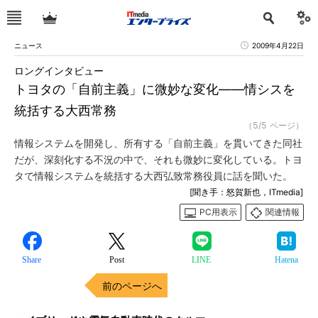
ニュース
2009年4月22日
ロングインタビュー
トヨタの「自前主義」に微妙な変化――情シスを
統括する大西常務
（5/5 ページ）
情報システムを開発し、所有する「自前主義」を貫いてきた同社
だが、深刻化する不況の中で、それも微妙に変化している。トヨ
タで情報システムを統括する大西弘致常務役員に話を聞いた。
[聞き手：怒賀新也，ITmedia]
PC用表示
関連情報
Share
Post
LINE
Hatena
前のページへ