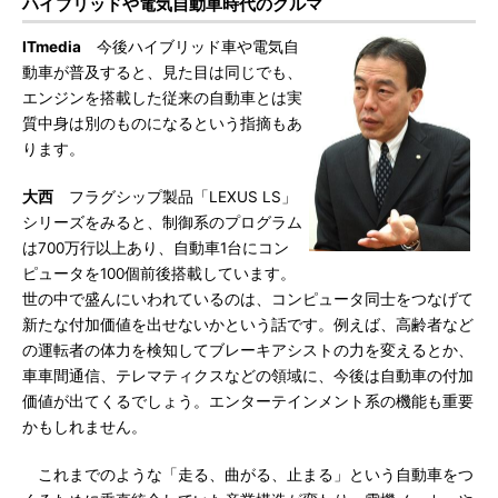
ハイブリッドや電気自動車時代のクルマ
ITmedia
今後ハイブリッド車や電気自
動車が普及すると、見た目は同じでも、
エンジンを搭載した従来の自動車とは実
質中身は別のものになるという指摘もあ
ります。
大西
フラグシップ製品「LEXUS LS」
シリーズをみると、制御系のプログラム
は700万行以上あり、自動車1台にコン
ピュータを100個前後搭載しています。
世の中で盛んにいわれているのは、コンピュータ同士をつなげて
新たな付加価値を出せないかという話です。例えば、高齢者など
の運転者の体力を検知してブレーキアシストの力を変えるとか、
車車間通信、テレマティクスなどの領域に、今後は自動車の付加
価値が出てくるでしょう。エンターテインメント系の機能も重要
かもしれません。
これまでのような「走る、曲がる、止まる」という自動車をつ