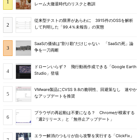
レーム大撤退時代のリスクと教訓
従来型テストの限界があらわに 3915件のOSSを解析
して判明した「99.4％未報告」の実態
SaaSの価値は“割り勘”だけじゃない 「SaaSの死」論
争を一刀両断
ドローンいらず？ 飛行動画作成できる「Google Earth
Studio」登場
VMware製品にCVSS 9.8の脆弱性、回避策なし 速やか
なアップデートを推奨
ブラウザの再起動は不要になる？ Chromeが模索する
「週2リリース」と「無停止アップデート」
エラー解消のつもりが自ら攻撃を実行する「ClickFix」