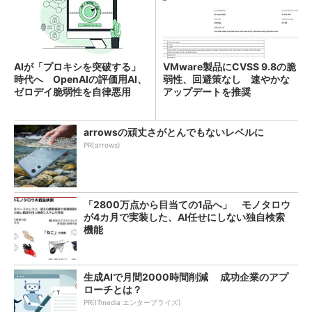
AIが「プロキシを突破する」
VMware製品にCVSS 9.8の脆
時代へ OpenAIの評価用AI、
弱性、回避策なし 速やかな
ゼロデイ脆弱性を自律悪用
アップデートを推奨
arrowsの頑丈さがとんでもないレベルに
PR(arrows)
「2800万点から目当ての1品へ」 モノタロウ
が4カ月で実装した、AI任せにしない独自検索
機能
生成AIで月間2000時間削減 成功企業のアプ
ローチとは？
PR(ITmedia エンタープライズ)