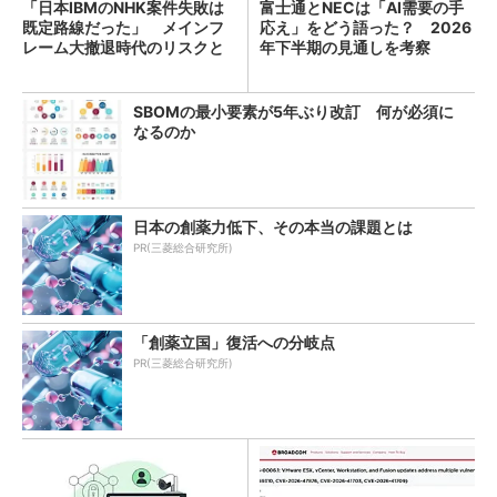
「日本IBMのNHK案件失敗は
富士通とNECは「AI需要の手
既定路線だった」 メインフ
応え」をどう語った？ 2026
レーム大撤退時代のリスクと
年下半期の見通しを考察
教訓
SBOMの最小要素が5年ぶり改訂 何が必須に
なるのか
日本の創薬力低下、その本当の課題とは
PR(三菱総合研究所)
「創薬立国」復活への分岐点
PR(三菱総合研究所)