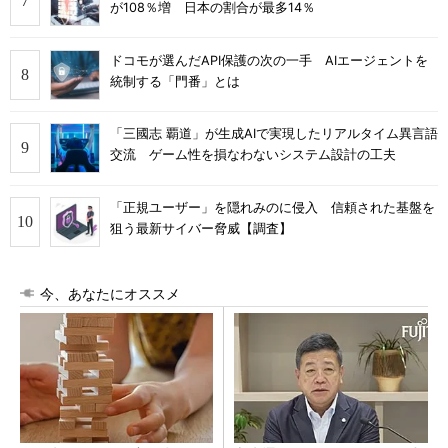
が108％増 日本の割合が最多14％
ドコモが選んだAPI保護の次の一手 AIエージェントを
統制する「門番」とは
「三國志 覇道」が生成AIで実現したリアルタイム異言語
交流 ゲーム性を損なわないシステム設計の工夫
「正規ユーザー」を隠れみのに侵入 信頼された基盤を
狙う最新サイバー脅威【調査】
今、あなたにオススメ