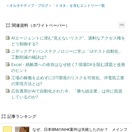
＜オルタナティブ・ブログ＞「トヨタ」を含むエントリー一覧
関連資料（ホワイトペーパー）
PR
AIエージェントに潜む“見えないリスク”、過剰なアクセス権を
どう制御する?
ニデックアドバンステクノロジーに学ぶ「UIテスト自動化」
工数削減の秘訣は?
Excel・紙帳票への依存はなぜ続く? 現場DXを阻む課題と改善
のヒント
工場の稼働を止めずにOT環境のリスクを可視化、沖電気工業
の実現方法とは?
広告運用がAIで自動化された今、「勝ち組企業」は何に投資
しているのか?
記事ランキング
なぜ、日本IBMのNHK案件は失敗したのか？ メインフ