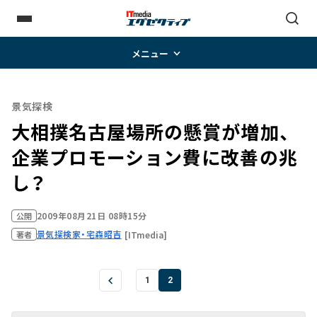
メニュー
景気探検
大相撲名古屋場所の懸賞が増加、
企業プロモーション費に改善の兆
し？
2009年08月21日 08時15分
公開
景気探検家・宅森昭吉
[ITmedia]
著者
1
2