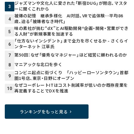
ジャズマンや文化人に愛された「新宿DUG」が閉店、マスタ
3
ーに聞くこれから
被爆の記憶 継承多様化 AI対話、VRで追体験…平均86
4
歳、迫る「被爆者なき時代」
味の素社が挑む“dX”とAI駆動開発――“企画・開発・営業ができ
5
る人財”が新規事業を加速する
「仕方ないインシデント」まで全力を尽くせるか - さくらイ
6
ンターネット 江草氏
第50回：なぜ「優秀なマネジャー」ほど経営に嫌われるのか
7
マニアックな北口を歩く
8
コンビニ起点に街づくり 「ハッピーローソンタウン」首都
9
圏1号店、東京・日野にオープン
なぜコーポレートITはコスト削減率が低いのか――既存産業を
10
再定義することでDXを推進
ランキングをもっと見る