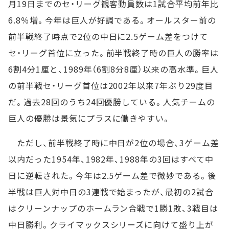
月19日までのセ・リーグ観客動員数は1試合平均前年比
6.8％増。今年は巨人が好調である。オールスター前の
前半戦終了時点で2位の中日に2.5ゲーム差をつけて
セ・リーグ首位に立った。前半戦終了時の巨人の勝率は
6割4分1厘と、1989年（6割8分8厘）以来の高水準。巨人
の前半戦セ・リーグ首位は2002年以来7年ぶり29度目
だ。過去28回のうち24回優勝している。人気チームの
巨人の優勝は景気にプラスに働きやすい。
ただし、前半戦終了時に中日が2位の場合、3ゲーム差
以内だった1954年、1982年、1988年の3回はすべて中
日に逆転された。今年は2.5ゲーム差で微妙である。後
半戦は巨人対中日の3連戦で始まったが、最初の2試合
はクリーンナップのホームラン合戦で1勝1敗、3戦目は
中日勝利。クライマックスシリーズに向けて盛り上が