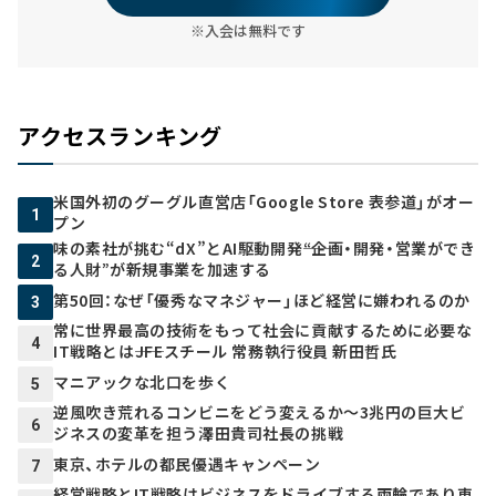
※入会は無料です
アクセスランキング
米国外初のグーグル直営店「Google Store 表参道」がオー
1
プン
味の素社が挑む“dX”とAI駆動開発――“企画・開発・営業ができ
2
る人財”が新規事業を加速する
第50回：なぜ「優秀なマネジャー」ほど経営に嫌われるのか
3
常に世界最高の技術をもって社会に貢献するために必要な
4
IT戦略とは――JFEスチール 常務執行役員 新田哲氏
マニアックな北口を歩く
5
逆風吹き荒れるコンビニをどう変えるか～3兆円の巨大ビ
6
ジネスの変革を担う澤田貴司社長の挑戦
東京、ホテルの都民優遇キャンペーン
7
経営戦略とIT戦略はビジネスをドライブする両輪であり車