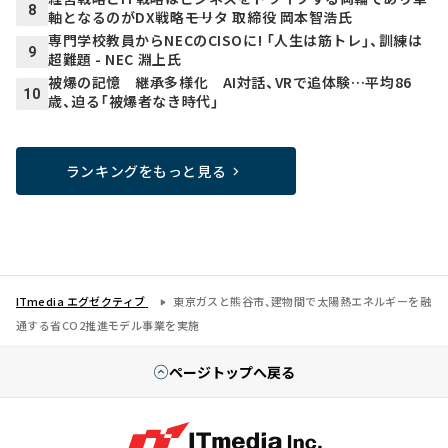
8
軸となるのがDX戦略――モリタ 取締役 岡本智浩氏
専門学校教員からNECのCISOに! 「人生は筋トレ」、訓練は
9
超難題 - NEC 淵上氏
被爆の記憶 継承多様化 AI対話、VRで追体験…平均86
10
歳、迫る「被爆者なき時代」
ランキングをもっと見る
ITmedia エグゼクティブ
東京ガスと熊谷市、建物間で太陽熱エネルギーを融
通する省CO2推進モデル事業を実施
ページトップへ戻る