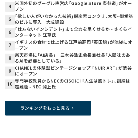
米国外初のグーグル直営店「Google Store 表参道」がオー
4
プン
「欲しい人がいなかった技術」脱炭素コンクリ、大阪・御堂筋
5
のビルに導入 大成建設
「仕方ないインシデント」まで全力を尽くせるか - さくらイ
6
ンターネット 江草氏
イギリスの食材で仕上げる江戸前寿司「英国鮨」が池袋にオ
7
ープン
楽天市場に「AI店長」 三木谷浩史会長兼社長「人間味のあ
8
るAIを必要としている」
CHANELの体験型ビンテージショップ 「NUIR ART」が渋谷
9
にオープン
専門学校教員からNECのCISOに! 「人生は筋トレ」、訓練は
10
超難題 - NEC 淵上氏
ランキングをもっと見る