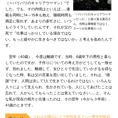
（＝バリバリのキャリアウーマン）"で
した。でも、その内情はといえば……連
「バリバリのキャリアウーマ
載を同時に14～15本も抱え、睡眠時間も
ンだった」と振り返る葉石さ
満足に取れず、あまりの多忙さに、いつ
ん。当時は着物姿ではなく、
もイライラしていたんです。それが父の
スーツが仕事着だった
死で『仕事ばっかりしている場合ではな
い。もっと緩やかに生きるべきではないか』と考えを改めたんで
す。
翌年（40歳）、今度は離婚です。当時、6歳年下の男性と暮ら
していたのですが、子作りについての考え方がどうしても一致せ
ず、別れました。離婚して、女ひとりで生活していかざるを得な
くなった時、私は父の言葉を思い出していました。それは、"感
謝"です。人間は決して1人で生きているわけではない。いろんな
人々によって支えられ、生かされている。人にしてあげたことは
忘れて、人からしてもらったことは覚えていなさい……と。そん
な私が現在の相方と出逢ったのは、その翌年（今から３年前）、
41歳のときです」
うわさや陰口にどう対抗する？――男女別対応