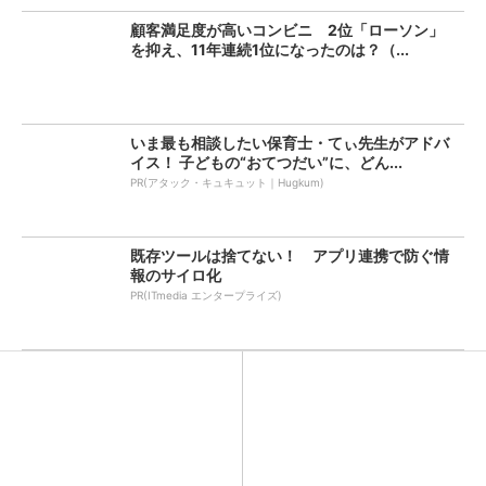
顧客満足度が高いコンビニ 2位「ローソン」
を抑え、11年連続1位になったのは？（...
いま最も相談したい保育士・てぃ先生がアドバ
イス！ 子どもの“おてつだい”に、どん...
PR(アタック・キュキュット｜Hugkum)
既存ツールは捨てない！ アプリ連携で防ぐ情
報のサイロ化
PR(ITmedia エンタープライズ)