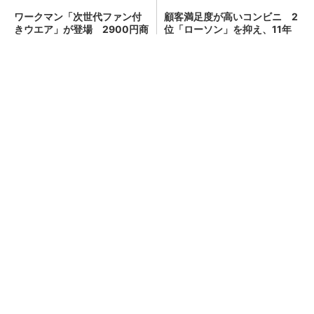
ワークマン「次世代ファン付
顧客満足度が高いコンビニ 2
きウエア」が登場 2900円商
位「ローソン」を抑え、11年
品で狙う「日常使い」の新...
連続1位になったのは？（...
「創薬立国」復活への分岐点
PR(三菱総合研究所)
キオクシア、株価3分の1急落は「絶好のタイミ
ング」 過去最高益と8000億円自社...
「AI、結局使えないじゃん」問題 セールスフ
ォースが431万件対応で導いた正解（...