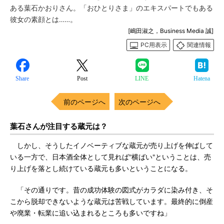
ある葉石かおりさん。「おひとりさま」のエキスパートでもある
彼女の素顔とは……。
[嶋田淑之，Business Media 誠]
PC用表示
関連情報
Share
Post
LINE
Hatena
前のページへ
次のページへ
葉石さんが注目する蔵元は？
しかし、そうしたイノベーティブな蔵元が売り上げを伸ばして
いる一方で、日本酒全体として見れば"横ばい"ということは、売
り上げを落とし続けている蔵元も多いということになる。
「その通りです。昔の成功体験の図式がカラダに染み付き、そ
こから脱却できないような蔵元は苦戦しています。最終的に倒産
や廃業・転業に追い込まれるところも多いですね」