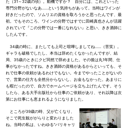
た（31～32歳の頃）。動機ですか？ 自分には、これといった
専門分野がないなあ……という気持ちがあって。当時はワインが
好きだったので、ソムリエの資格を取ろうかと思ったんです、最
初。でもそのころ、ワインの分野ではすでに田崎真也さんが活躍
されていて『この分野では一番になれない』と思い、きき酒師に
したんです。
34歳の時に、またしても上司と喧嘩しましてね……（苦笑）。
ギャラも破格でしたし、本当は辞めたくなかったんですが、結
局、35歳のときにクビ同然で辞めました。その後は丸1年間、仕
事がなかったですね。きき酒師の資格があるからといっても、そ
れで仕事の依頼があるわけでもない。今までやったことがないの
で、営業の仕方も全然分からないし、お金もなかった。あまりに
も暇だったので、自力でホームページを立ち上げたんです。そう
したら、ある大手出版社から仕事のご依頼があり、それ以降は次
第にお仕事にも恵まれるようになりました。
ところが39歳の時、父が亡くなり、
そこで死生観ががらりと変わりました
ね。当時の私は、いわゆる"バリキャリ