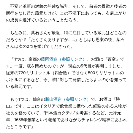
不変と革新の対象の的確な識別、そして、前者の貫徹と後者の
断行をなし得た蔵元だけが、この不況下にあっても、右肩上がり
の成長を遂げているということだろう。
ちなみに、葉石さんが最近、特に注目している蔵元はどこなの
だろうか？「たくさんありますが……」としばし思案の後、葉石
さんは次の2つを挙げてくださった。
「1つは、京都の
藤岡酒造（参照リンク）
。お酒は『蒼空』で
す。一度、蔵を閉めたのですが、現在の5代目が再開しました。
従来の720ミリリットル（四合瓶）ではなく500ミリリットルの
ボトルにするなど、今、誰に対して発信したらよいのかを知って
いる蔵元です。
もう1つは、仙台の
勝山酒造（参照リンク）
で、お酒は『勝
山』です。ここはイタリアで飲食業に携わった経験のある人物が
社長を務めていて、"日本酒カクテル"を考案するなど、元禄元
年、1688年創業という老舗でありながらチャレンジ精神にあふれ
たところです」