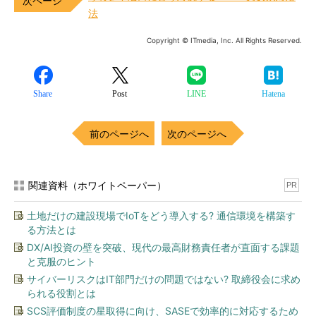
法
Copyright © ITmedia, Inc. All Rights Reserved.
Share
Post
LINE
Hatena
前のページへ
次のページへ
関連資料（ホワイトペーパー）
PR
土地だけの建設現場でIoTをどう導入する? 通信環境を構築す
る方法とは
DX/AI投資の壁を突破、現代の最高財務責任者が直面する課題
と克服のヒント
サイバーリスクはIT部門だけの問題ではない? 取締役会に求め
られる役割とは
SCS評価制度の星取得に向け、SASEで効率的に対応するため