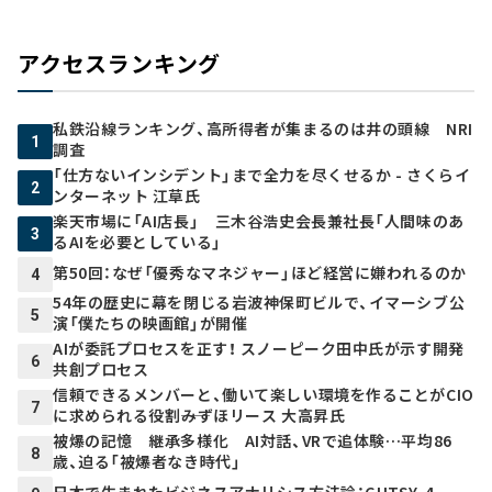
アクセスランキング
私鉄沿線ランキング、高所得者が集まるのは井の頭線 NRI
1
調査
「仕方ないインシデント」まで全力を尽くせるか - さくらイ
2
ンターネット 江草氏
楽天市場に「AI店長」 三木谷浩史会長兼社長「人間味のあ
3
るAIを必要としている」
第50回：なぜ「優秀なマネジャー」ほど経営に嫌われるのか
4
54年の歴史に幕を閉じる岩波神保町ビルで、イマーシブ公
5
演「僕たちの映画館」が開催
AIが委託プロセスを正す！ スノーピーク田中氏が示す開発
6
共創プロセス
信頼できるメンバーと、働いて楽しい環境を作ることがCIO
7
に求められる役割――みずほリース 大高昇氏
被爆の記憶 継承多様化 AI対話、VRで追体験…平均86
8
歳、迫る「被爆者なき時代」
日本で生まれたビジネスアナリシス方法論：GUTSY-4