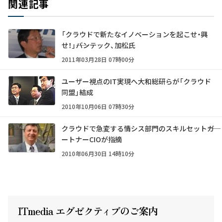
関連記事
「クラウドで新たなイノベーションを起こせ・興
せ！」――バンテック、加松氏
2011年03月28日 07時00分
ユーザー視点のIT実現へ大和総研らが「クラウド
同盟」結成
2010年10月06日 07時30分
クラウドで急変する情シス部門のスキルセット――ガ
ートナーCIOが指摘
2010年06月30日 14時10分
ITmedia エグゼクテ
ィ
ブのご案内