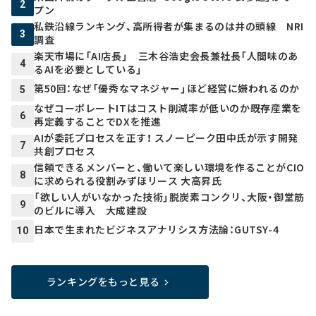
2
プン
私鉄沿線ランキング、高所得者が集まるのは井の頭線 NRI
3
調査
楽天市場に「AI店長」 三木谷浩史会長兼社長「人間味のあ
4
るAIを必要としている」
第50回：なぜ「優秀なマネジャー」ほど経営に嫌われるのか
5
なぜコーポレートITはコスト削減率が低いのか――既存産業を
6
再定義することでDXを推進
AIが委託プロセスを正す！ スノーピーク田中氏が示す開発
7
共創プロセス
信頼できるメンバーと、働いて楽しい環境を作ることがCIO
8
に求められる役割――みずほリース 大高昇氏
「欲しい人がいなかった技術」脱炭素コンクリ、大阪・御堂筋
9
のビルに導入 大成建設
日本で生まれたビジネスアナリシス方法論：GUTSY-4
10
ランキングをもっと見る