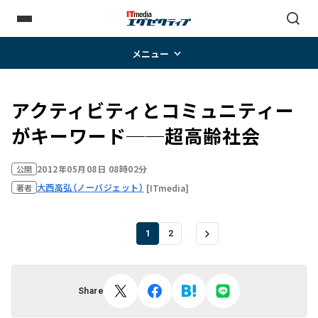
メニュー
アクティビティとコミュニティー
がキーワード──超高齢社会
2012年05月08日 08時02分
公開
大西高弘（ノーバジェット）
[ITmedia]
著者
1
2
Share