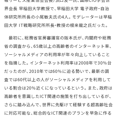
報サービス産業協会会長）浜口友一氏、国際CIO学会世
界会長 早稲田大学教授で、早稲田大学 電子政府・自治
体研究所所長の小尾敏夫氏の4人。モデレーターは早稲
田大学 IT戦略研究所所長・教授の根来龍之氏だった。
最初に、総務省官房審議官の阪本氏が、内閣府や総務
省の調査から、65歳以上の高齢者のインターネット率、
ソーシャルメディアの利用率が年々向上していること
を指摘した。インターネット利用率は2008年で30％台
だったのが、2010年では60％に迫る勢いで、最新の調
査では60代以上の人がソーシャルメディアを利用して
いる割合は20％近くになっているという。また、政府は
高齢者を意識したICT関連の施策を打ち出しているが、
さらに踏み込んで、世界に先駆けて経験する超高齢社会
に対応可能な、総合的なICT関連のプランを早急に作る