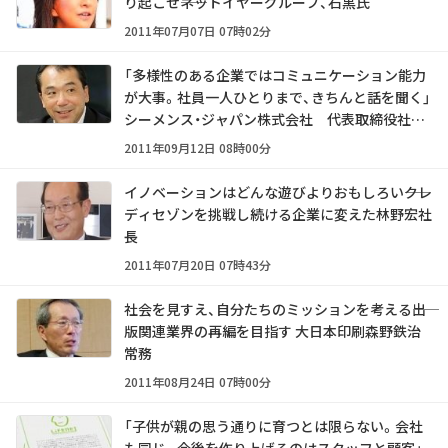
り起こせ――ネットイヤーグループ、石黒氏
2011年07月07日 07時02分
「多様性のある企業ではコミュニケーション能力
が大事。社員一人ひとりまで、きちんと話を聞く」――
シーメンス・ジャパン株式会社 代表取締役社長
兼CEO 織畠潤一氏
2011年09月12日 08時00分
イノベーションはどんな遊びよりおもしろい――クレ
ディセゾンを挑戦し続ける企業に変えた林野宏社
長
2011年07月20日 07時43分
社会を見すえ、自分たちのミッションを考える――出
版関連業界の再編を目指す 大日本印刷森野鉄治
常務
2011年08月24日 07時00分
「子供が親の思う通りに育つとは限らない。会社
も同じ。今後を作り上げるのはスタッフと顧客」――