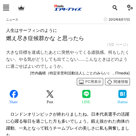
ニュース
2012年8月17日
人生はサーフィンのように
燃え尽き症候群かな と思ったら
（1/2 ページ）
大きな目標を達成したあとに突然やってくる虚脱感。何もしたく
ない、やる気がどうしても出てこない……こんなときはどのよう
に過ごせばよいのでしょうか。
[竹内義晴（特定非営利活動法人しごとのみらい），ITmedia]
PC用表示
関連情報
Share
Post
LINE
Hatena
ロンドンオリンピックが終わりましたね。日本代表選手の活躍
に心躍る毎日を過ごした方も多いでしょう。鍛え抜かれた肉体の
躍動、一丸となって戦うチームプレイの美しさに私も興奮しまし
た。