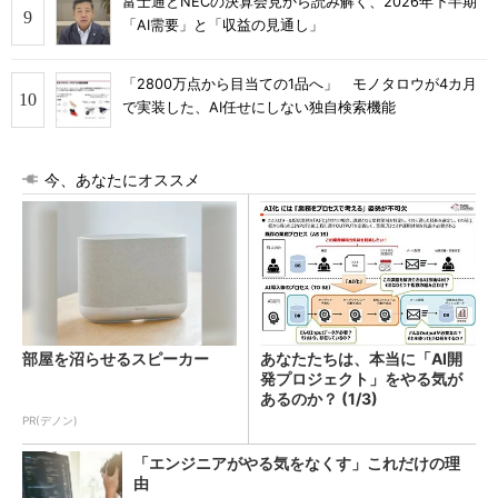
富士通とNECの決算会見から読み解く、2026年下半期
「AI需要」と「収益の見通し」
「2800万点から目当ての1品へ」 モノタロウが4カ月
で実装した、AI任せにしない独自検索機能
今、あなたにオススメ
部屋を沼らせるスピーカー
あなたたちは、本当に「AI開
発プロジェクト」をやる気が
あるのか？ (1/3)
PR(デノン)
「エンジニアがやる気をなくす」これだけの理
由