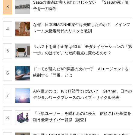
SaaSの価値は“割り勘”だけじゃない 「SaaSの死」論
争を一刀両断
なぜ、日本IBMのNHK案件は失敗したのか？ メインフ
レーム大撤退時代のリスクと教訓
リホストを選ぶ企業は63％ モダナイゼーションの「第
一歩」のはずが、なぜ終着点に変わるのか？
ドコモが選んだAPI保護の次の一手 AIエージェントを
統制する「門番」とは
AIを選ぶのは、もうIT部門ではない？ Gartner、日本の
デジタルワークプレースのハイプ・サイクル発表
「正規ユーザー」を隠れみのに侵入 信頼された基盤を
狙う最新サイバー脅威【調査】