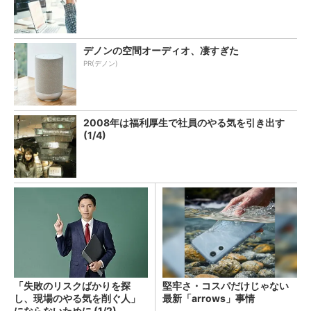
デノンの空間オーディオ、凄すぎた
PR(デノン)
2008年は福利厚生で社員のやる気を引き出す
(1/4)
「失敗のリスクばかりを探
堅牢さ・コスパだけじゃない
し、現場のやる気を削ぐ人」
最新「arrows」事情
にならないために (1/2)