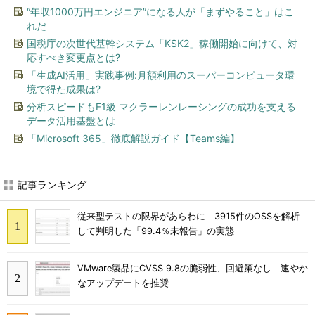
“年収1000万円エンジニア”になる人が「まずやること」はこ
れだ
国税庁の次世代基幹システム「KSK2」稼働開始に向けて、対
応すべき変更点とは?
「生成AI活用」実践事例:月額利用のスーパーコンピュータ環
境で得た成果は?
分析スピードもF1級 マクラーレンレーシングの成功を支える
データ活用基盤とは
「Microsoft 365」徹底解説ガイド【Teams編】
記事ランキング
従来型テストの限界があらわに 3915件のOSSを解析
して判明した「99.4％未報告」の実態
VMware製品にCVSS 9.8の脆弱性、回避策なし 速やか
なアップデートを推奨