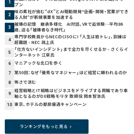
1
プン
味の素社が挑む“dX”とAI駆動開発――“企画・開発・営業ができ
2
る人財”が新規事業を加速する
被爆の記憶 継承多様化 AI対話、VRで追体験…平均86
3
歳、迫る「被爆者なき時代」
専門学校教員からNECのCISOに! 「人生は筋トレ」、訓練は
4
超難題 - NEC 淵上氏
「仕方ないインシデント」まで全力を尽くせるか - さくらイ
5
ンターネット 江草氏
マニアックな北口を歩く
6
第50回：なぜ「優秀なマネジャー」ほど経営に嫌われるのか
7
怖さで涼む
8
経営戦略とIT戦略はビジネスをドライブする両輪であり車
9
軸となるのがDX戦略――モリタ 取締役 岡本智浩氏
東京、ホテルの都民優遇キャンペーン
10
ランキングをもっと見る