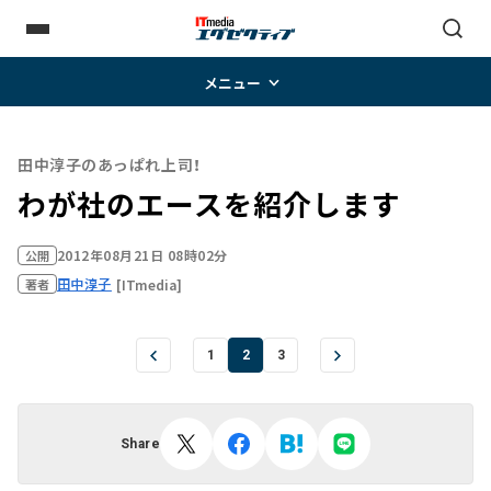
メニュー
田中淳子のあっぱれ上司！
わが社のエースを紹介します
2012年08月21日 08時02分
公開
田中淳子
[ITmedia]
著者
1
2
3
Share