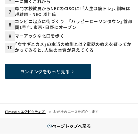
ーに聞くこれから
専門学校教員からNECのCISOに! 「人生は筋トレ」、訓練は
7
超難題 - NEC 淵上氏
コンビニ起点に街づくり 「ハッピーローソンタウン」首都
8
圏1号店、東京・日野にオープン
マニアックな北口を歩く
9
「ウサギとカメ」の本当の教訓とは？――童話の教えを疑ってか
10
かってみると、人生の本質が見えてくる
ランキングをもっと見る
ITmedia エグゼクティブ
わが社のエースを紹介します
ページトップへ戻る