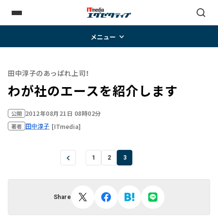
メニュー
田中淳子のあっぱれ上司！
わが社のエースを紹介します
2012年08月21日 08時02分
公開
田中淳子
[ITmedia]
著者
1
2
3
Share