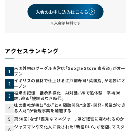
入会のお申し込みはこちら
※入会は無料です
アクセスランキング
米国外初のグーグル直営店「Google Store 表参道」がオー
1
プン
イギリスの食材で仕上げる江戸前寿司「英国鮨」が池袋にオ
2
ープン
被爆の記憶 継承多様化 AI対話、VRで追体験…平均86
3
歳、迫る「被爆者なき時代」
味の素社が挑む“dX”とAI駆動開発――“企画・開発・営業ができ
4
る人財”が新規事業を加速する
第50回：なぜ「優秀なマネジャー」ほど経営に嫌われるのか
5
ジャズマンや文化人に愛された「新宿DUG」が閉店、マスタ
6