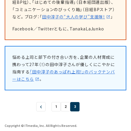
経BP社）、「はじめての後輩指導」（日本経団連出版）、
「コミュニケーションのびっくり箱」（日経BPストア）
など。ブログ：「
田中淳子の“大人の学び”支援隊！
」
Facebook／Twitterともに、TanakaLaJunko
悩める上司と部下の付き合い方を、企業の人材育成に
携わって27年（！）の田中淳子さんが優しくにこやかに
指南する
「田中淳子のあっぱれ上司！」のバックナンバ
ーはこちら
。
1
2
3
Copyright © ITmedia, Inc. All Rights Reserved.