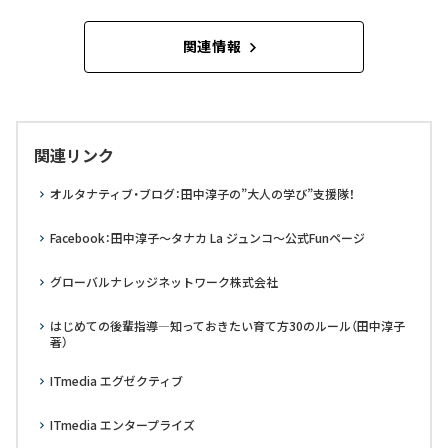
関連情報
関連リンク
オルタナティブ・ブログ：田中淳子の”大人の学び”支援隊！
Facebook：田中淳子～タナカ La ジュンコ～公式Funページ
グローバルナレッジネットワーク株式会社
はじめての後輩指導―知っておきたい育て方30のルール（田中淳子
著）
ITmedia エグゼクティブ
ITmedia エンタープライズ