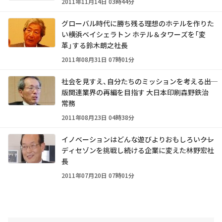
2011年11月14日 03時44分
グローバル時代に勝ち残る理想のホテルを作りた
い――横浜ベイシェラトン ホテル＆タワーズを「変
革」する鈴木朗之社長
2011年08月31日 07時01分
社会を見すえ、自分たちのミッションを考える――出
版関連業界の再編を目指す 大日本印刷森野鉄治
常務
2011年08月23日 04時38分
イノベーションはどんな遊びよりおもしろい――クレ
ディセゾンを挑戦し続ける企業に変えた林野宏社
長
2011年07月20日 07時01分