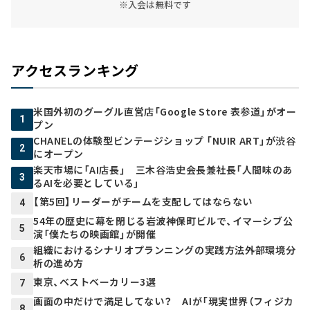
※入会は無料です
アクセスランキング
米国外初のグーグル直営店「Google Store 表参道」がオー
1
プン
CHANELの体験型ビンテージショップ 「NUIR ART」が渋谷
2
にオープン
楽天市場に「AI店長」 三木谷浩史会長兼社長「人間味のあ
3
るAIを必要としている」
【第5回】リーダーがチームを支配してはならない
4
54年の歴史に幕を閉じる岩波神保町ビルで、イマーシブ公
5
演「僕たちの映画館」が開催
組織におけるシナリオプランニングの実践方法――外部環境分
6
析の進め方
東京、ベストベーカリー3選
7
画面の中だけで満足してない？ AIが「現実世界（フィジカ
8