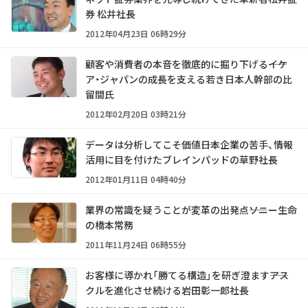
券 松井社長
2012年04月23日 06時29分
顧客や消費者の本音を徹底的に掘り下げる――イケ
ア・ジャパンの成長を支える若き日本人幹部の比
留間氏
2012年02月20日 03時21分
データは分析してこそ価値――日本企業の苦手、情報
活用に目を付けたブレインパッドの草野社長
2012年01月11日 04時40分
業界の常識を疑うことが変革の出発点――ソニー生命
の橋本常務
2011年11月24日 06時55分
お客様に導かれ「勝てる構造」を研ぎ澄ます――アス
クルを進化させ続ける岩田彰一郎社長