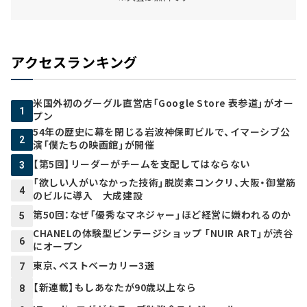
アクセスランキング
米国外初のグーグル直営店「Google Store 表参道」がオー
1
プン
54年の歴史に幕を閉じる岩波神保町ビルで、イマーシブ公
2
演「僕たちの映画館」が開催
【第5回】リーダーがチームを支配してはならない
3
「欲しい人がいなかった技術」脱炭素コンクリ、大阪・御堂筋
4
のビルに導入 大成建設
第50回：なぜ「優秀なマネジャー」ほど経営に嫌われるのか
5
CHANELの体験型ビンテージショップ 「NUIR ART」が渋谷
6
にオープン
東京、ベストベーカリー3選
7
【新連載】もしあなたが90歳以上なら
8