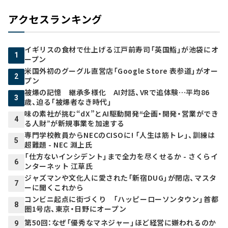
アクセスランキング
イギリスの食材で仕上げる江戸前寿司「英国鮨」が池袋にオ
1
ープン
米国外初のグーグル直営店「Google Store 表参道」がオー
2
プン
被爆の記憶 継承多様化 AI対話、VRで追体験…平均86
3
歳、迫る「被爆者なき時代」
味の素社が挑む“dX”とAI駆動開発――“企画・開発・営業ができ
4
る人財”が新規事業を加速する
専門学校教員からNECのCISOに! 「人生は筋トレ」、訓練は
5
超難題 - NEC 淵上氏
「仕方ないインシデント」まで全力を尽くせるか - さくらイ
6
ンターネット 江草氏
ジャズマンや文化人に愛された「新宿DUG」が閉店、マスタ
7
ーに聞くこれから
コンビニ起点に街づくり 「ハッピーローソンタウン」首都
8
圏1号店、東京・日野にオープン
第50回：なぜ「優秀なマネジャー」ほど経営に嫌われるのか
9