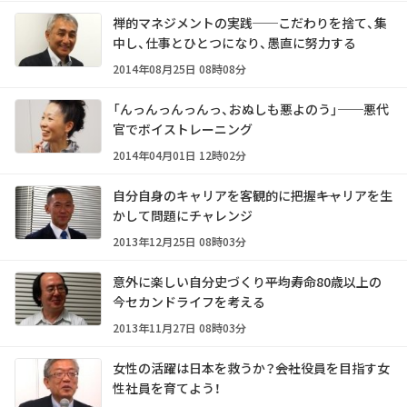
禅的マネジメントの実践──こだわりを捨て、集
中し、仕事とひとつになり、愚直に努力する
2014年08月25日 08時08分
「んっんっんっんっ、おぬしも悪よのう」──悪代
官でボイストレーニング
2014年04月01日 12時02分
自分自身のキャリアを客観的に把握――キャリアを生
かして問題にチャレンジ
2013年12月25日 08時03分
意外に楽しい自分史づくり――平均寿命80歳以上の
今セカンドライフを考える
2013年11月27日 08時03分
女性の活躍は日本を救うか？――会社役員を目指す女
性社員を育てよう！