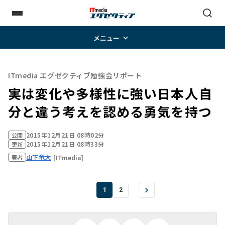
メニュー
ITmedia エグゼクティブ勉強会リポート
実は変化や多様性に強い日本人――自
分と違う考えを認める勇気を持つ
2015年12月21日 08時02分
公開
2015年12月21日 08時33分
更新
山下竜大
[ITmedia]
著者
1
2