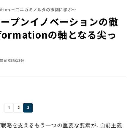
ation ～コニカミノルタの事例に学ぶ～
オープンイノベーションの徹
formationの軸となる尖っ
08日 08時13分
1
2
3
戦略を支えるもう一つの重要な要素が、自前主義