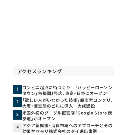
アクセスランキング
コンビニ起点に街づくり 「ハッピーローソン
1
タウン」首都圏1号店、東京・日野にオープン
「欲しい人がいなかった技術」脱炭素コンクリ、
2
大阪・御堂筋のビルに導入 大成建設
米国外初のグーグル直営店「Google Store 表
3
参道」がオープン
アジア新興国・消費市場へのアプローチとその
4
効果――ヤマモリ株式会社のタイ進出事例――