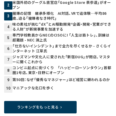
米国外初のグーグル直営店「Google Store 表参道」がオー
2
プン
被爆の記憶 継承多様化 AI対話、VRで追体験…平均86
3
歳、迫る「被爆者なき時代」
味の素社が挑む“dX”とAI駆動開発――“企画・開発・営業ができ
4
る人財”が新規事業を加速する
専門学校教員からNECのCISOに! 「人生は筋トレ」、訓練は
5
超難題 - NEC 淵上氏
「仕方ないインシデント」まで全力を尽くせるか - さくらイ
6
ンターネット 江草氏
ジャズマンや文化人に愛された「新宿DUG」が閉店、マスタ
7
ーに聞くこれから
コンビニ起点に街づくり 「ハッピーローソンタウン」首都
8
圏1号店、東京・日野にオープン
第50回：なぜ「優秀なマネジャー」ほど経営に嫌われるのか
9
マニアックな北口を歩く
10
ランキングをもっと見る