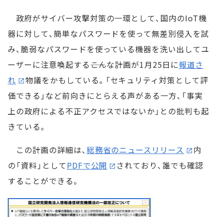
政府がサイバー攻撃対策の一環として、国内のIoT機
器に対して、簡単なパスワードを使って無差別侵入を試
み、脆弱なパスワードを使っている機器を洗い出してユ
ーザーに注意喚起する――こんな計画が1月25日に
報道さ
れ
物議をかもしている。「セキュリティ対策として評
価できる」など前向きにとらえる声がある一方、「事実
上の政府による不正アクセスではないか」との批判も起
きている。
この計画の詳細は、
総務省のニュースリリース
内
の「資料」として
PDFで公開
されており、誰でも確認
することができる。