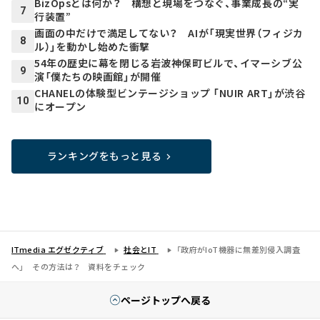
BizOpsとは何か？ 構想と現場をつなぐ、事業成長の“実
7
行装置”
画面の中だけで満足してない？ AIが「現実世界（フィジカ
8
ル）」を動かし始めた衝撃
54年の歴史に幕を閉じる岩波神保町ビルで、イマーシブ公
9
演「僕たちの映画館」が開催
CHANELの体験型ビンテージショップ 「NUIR ART」が渋谷
10
にオープン
ランキングをもっと見る
ITmedia エグゼクティブ
社会とIT
「政府がIoT機器に無差別侵入調査
へ」 その方法は？ 資料をチェック
ページトップへ戻る