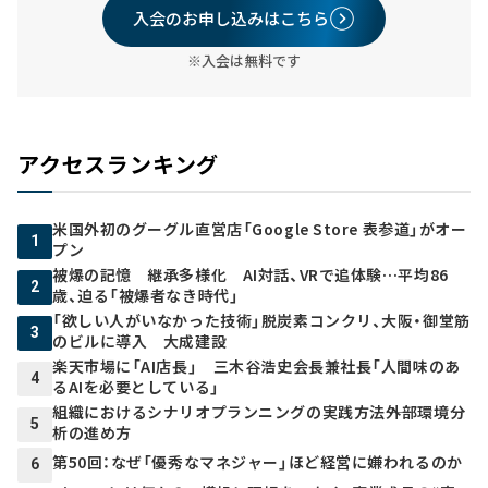
入会のお申し込みはこちら
※入会は無料です
アクセスランキング
米国外初のグーグル直営店「Google Store 表参道」がオー
1
プン
被爆の記憶 継承多様化 AI対話、VRで追体験…平均86
2
歳、迫る「被爆者なき時代」
「欲しい人がいなかった技術」脱炭素コンクリ、大阪・御堂筋
3
のビルに導入 大成建設
楽天市場に「AI店長」 三木谷浩史会長兼社長「人間味のあ
4
るAIを必要としている」
組織におけるシナリオプランニングの実践方法――外部環境分
5
析の進め方
第50回：なぜ「優秀なマネジャー」ほど経営に嫌われるのか
6