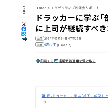
ITmedia エグゼクティブ勉強会リポート
Share
ドラッカーに学ぶ「
に上司が継続すべき
2024年05月14日 07時15分
公開
松弥々子
[ITmedia]
著者
印刷する
連載新着通知を受け取る
第1回：ドラッカーに学ぶ「部下に成果を