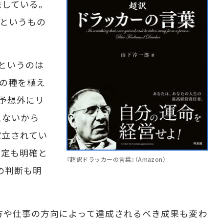
している。
」というもの
というのは
の種を植え
予想外にリ
えないから
確立されてい
規定も明確と
『超訳ドラッカーの言葉』（Amazon）
の判断も明
方や仕事の方向によって達成されるべき成果も変わ