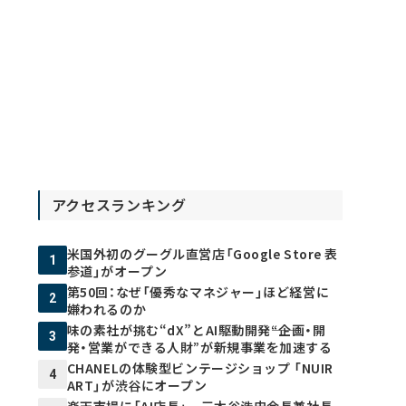
アクセスランキング
米国外初のグーグル直営店「Google Store 表
1
参道」がオープン
第50回：なぜ「優秀なマネジャー」ほど経営に
2
嫌われるのか
味の素社が挑む“dX”とAI駆動開発――“企画・開
3
発・営業ができる人財”が新規事業を加速する
CHANELの体験型ビンテージショップ 「NUIR
4
ART」が渋谷にオープン