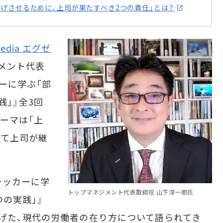
上げさせるために、上司が果たすべき2つの責任」とは？
media エグゼ
メント代表
ーに学ぶ「部
」』全3回
ーマは「上
して上司が継
ラッカーに学
トップマネジメント代表取締役 山下淳一郎氏
の実践」』
げた、現代の労働者の在り方について語られてき