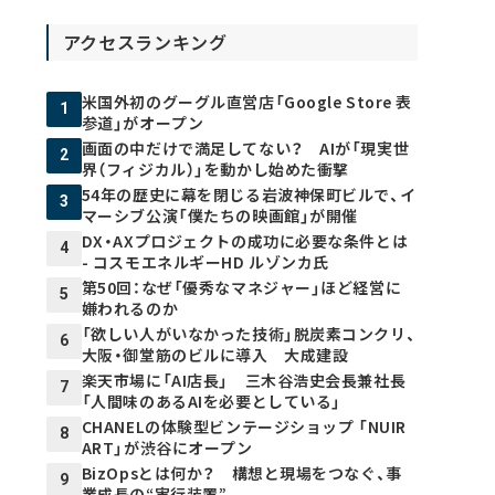
アクセスランキング
米国外初のグーグル直営店「Google Store 表
1
参道」がオープン
画面の中だけで満足してない？ AIが「現実世
2
界（フィジカル）」を動かし始めた衝撃
54年の歴史に幕を閉じる岩波神保町ビルで、イ
3
マーシブ公演「僕たちの映画館」が開催
DX・AXプロジェクトの成功に必要な条件とは
4
- コスモエネルギーHD ルゾンカ氏
第50回：なぜ「優秀なマネジャー」ほど経営に
5
嫌われるのか
「欲しい人がいなかった技術」脱炭素コンクリ、
6
大阪・御堂筋のビルに導入 大成建設
楽天市場に「AI店長」 三木谷浩史会長兼社長
7
「人間味のあるAIを必要としている」
CHANELの体験型ビンテージショップ 「NUIR
8
ART」が渋谷にオープン
BizOpsとは何か？ 構想と現場をつなぐ、事
9
業成長の“実行装置”