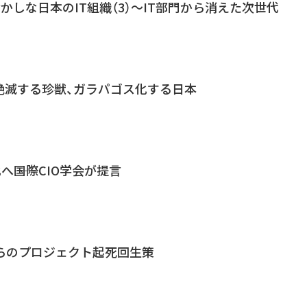
おかしな日本のIT組織（3）～IT部門から消えた次世代
絶滅する珍獣、ガラパゴス化する日本
へ――国際CIO学会が提言
からのプロジェクト起死回生策