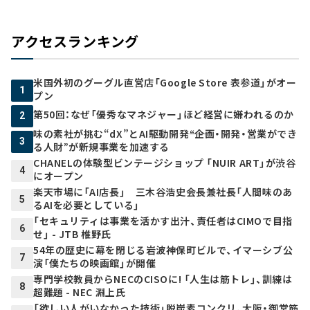
アクセスランキング
米国外初のグーグル直営店「Google Store 表参道」がオー
1
プン
第50回：なぜ「優秀なマネジャー」ほど経営に嫌われるのか
2
味の素社が挑む“dX”とAI駆動開発――“企画・開発・営業ができ
3
る人財”が新規事業を加速する
CHANELの体験型ビンテージショップ 「NUIR ART」が渋谷
4
にオープン
楽天市場に「AI店長」 三木谷浩史会長兼社長「人間味のあ
5
るAIを必要としている」
「セキュリティは事業を活かす出汁、責任者はCIMOで目指
6
せ」 - JTB 椎野氏
54年の歴史に幕を閉じる岩波神保町ビルで、イマーシブ公
7
演「僕たちの映画館」が開催
専門学校教員からNECのCISOに! 「人生は筋トレ」、訓練は
8
超難題 - NEC 淵上氏
「欲しい人がいなかった技術」脱炭素コンクリ、大阪・御堂筋