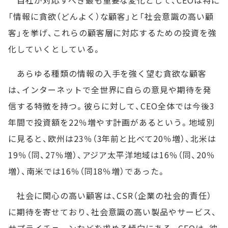
自社が対応すべき最も重要な変化として、CEOは特に
「情報に貪欲（どんよく）な顧客」と「社会意識の高い顧
客」を挙げ、これらの顧客層に対応するための投資を強
化していくとしている。
あらゆる種類の情報の入手を強く望む貪欲な顧客
は、インターネットで全世界に自らの意見や期待を発
信する特徴を持つ。彼らに対して、CEO全体では今後3
年間で投資額を22％増やす計画があるという。地域別
に見ると、欧州は23％（3年前と比べて20％増）、北米は
19％（同、27％増）、アジア太平洋地域は16％（同、20％
増）、南米では16％（同18％増）であった。
社会に関心の高い顧客は、CSR（企業の社会的責任）
に期待を寄せており、社会意識の高い製品やサービス、