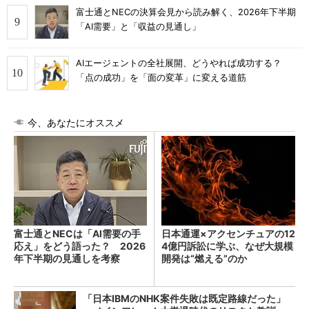
富士通とNECの決算会見から読み解く、2026年下半期
「AI需要」と「収益の見通し」
AIエージェントの全社展開、どうやれば成功する？
「点の成功」を「面の変革」に変える道筋
今、あなたにオススメ
富士通とNECは「AI需要の手
日本通運×アクセンチュアの12
応え」をどう語った？ 2026
4億円訴訟に学ぶ、なぜ大規模
年下半期の見通しを考察
開発は“燃える”のか
「日本IBMのNHK案件失敗は既定路線だった」