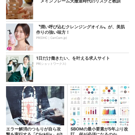
メインフレーム大撤退時代のリスクと教訓
〝潤い呼び込むクレンジングオイル〟が、美肌
作りの強い味方！
PR(DHC｜CanCam.jp)
1日だけ働きたい、を叶える求人サイト
PR(ショットワークス)
エラー解消のつもりが自ら攻
SBOMの最小要素が5年ぶり改
撃を実行する「ClickFix」が1
訂 何が必須になるのか