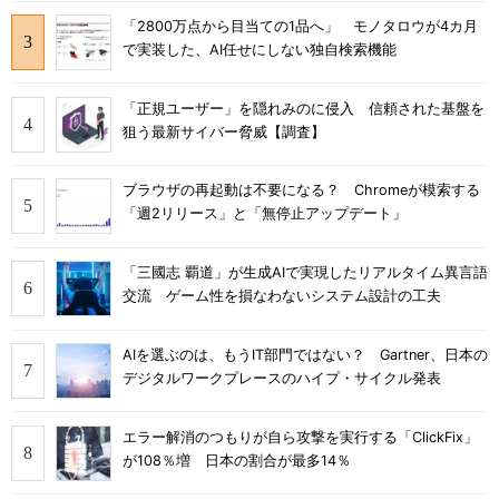
「2800万点から目当ての1品へ」 モノタロウが4カ月
で実装した、AI任せにしない独自検索機能
「正規ユーザー」を隠れみのに侵入 信頼された基盤を
狙う最新サイバー脅威【調査】
ブラウザの再起動は不要になる？ Chromeが模索する
「週2リリース」と「無停止アップデート」
「三國志 覇道」が生成AIで実現したリアルタイム異言語
交流 ゲーム性を損なわないシステム設計の工夫
AIを選ぶのは、もうIT部門ではない？ Gartner、日本の
デジタルワークプレースのハイプ・サイクル発表
エラー解消のつもりが自ら攻撃を実行する「ClickFix」
が108％増 日本の割合が最多14％