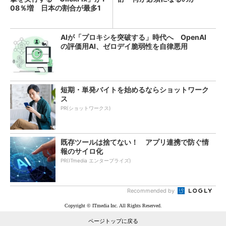
08％増 日本の割合が最多1
4％
AIが「プロキシを突破する」時代へ OpenAI
の評価用AI、ゼロデイ脆弱性を自律悪用
短期・単発バイトを始めるならショットワーク
ス
PR(ショットワークス)
既存ツールは捨てない！ アプリ連携で防ぐ情
報のサイロ化
PR(ITmedia エンタープライズ)
Recommended by
Copyright © ITmedia Inc. All Rights Reserved.
ページトップに戻る