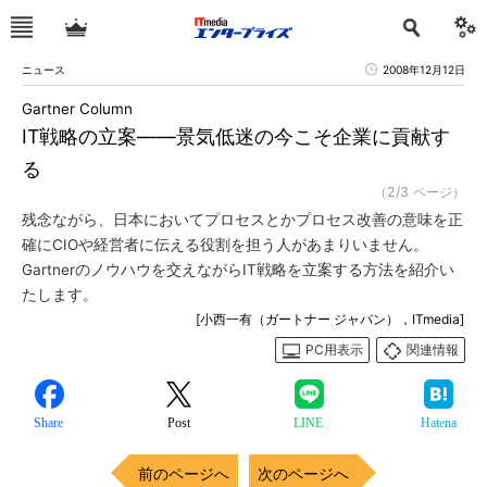
ニュース
2008年12月12日
Gartner Column
IT戦略の立案――景気低迷の今こそ企業に貢献す
る
（2/3 ページ）
残念ながら、日本においてプロセスとかプロセス改善の意味を正
確にCIOや経営者に伝える役割を担う人があまりいません。
Gartnerのノウハウを交えながらIT戦略を立案する方法を紹介い
たします。
[小西一有（ガートナー ジャパン），ITmedia]
PC用表示
関連情報
Share
Post
LINE
Hatena
前のページへ
次のページへ