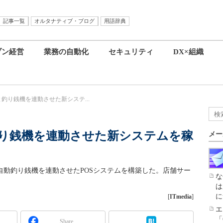
記事一覧
オルタナティブ・ブログ
用語辞典
ブン経営
業務の自動化
セキュリティ
DX×組織
と釣り銭機を連動させた新システ...
釣り銭機を連動させた新システムを稼
メー
自動釣り銭機を連動させたPOSシステムを構築した。店舗サー
な
は
に
[
ITmedia
]
エ
「
Share