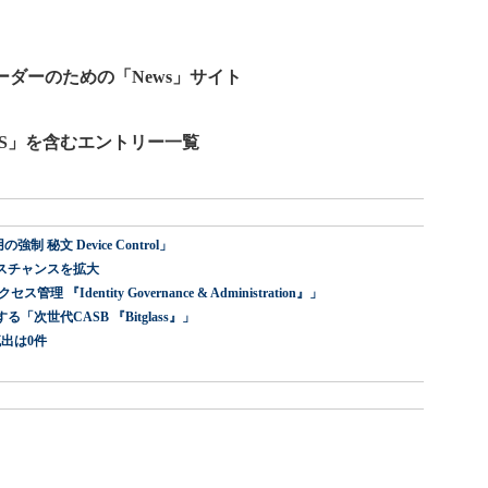
ーダーのための「News」サイト
S」を含むエントリー一覧
 秘文 Device Control」
スチャンスを拡大
dentity Governance & Administration』」
世代CASB 『Bitglass』」
出は0件