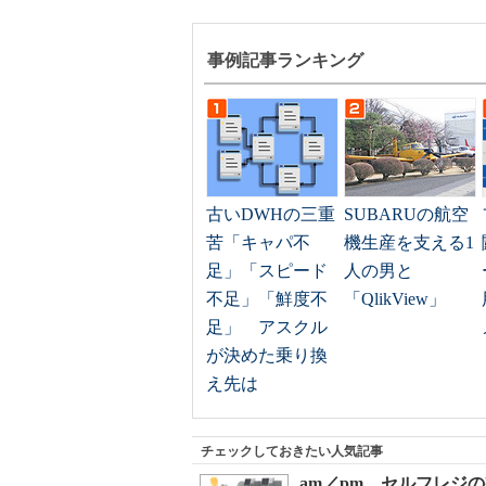
事例記事ランキング
古いDWHの三重
SUBARUの航空
苦「キャパ不
機生産を支える1
足」「スピード
人の男と
不足」「鮮度不
「QlikView」
足」 アスクル
が決めた乗り換
え先は
チェックしておきたい人気記事
am／pm、セルフレジ