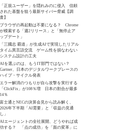
「正規ユーザー」を隠れみのに侵入 信頼
された基盤を狙う最新サイバー脅威【調
査】
ブラウザの再起動は不要になる？ Chrome
が模索する「週2リリース」と「無停止ア
ップデート」
「三國志 覇道」が生成AIで実現したリアル
タイム異言語交流 ゲーム性を損なわない
システム設計の工夫
AIを選ぶのは、もうIT部門ではない？
Gartner、日本のデジタルワークプレースの
ハイプ・サイクル発表
エラー解消のつもりが自ら攻撃を実行する
「ClickFix」が108％増 日本の割合が最多
14％
富士通とNECの決算会見から読み解く、
2026年下半期「AI需要」と「収益の見通
し」
AIエージェントの全社展開、どうやれば成
功する？ 「点の成功」を「面の変革」に