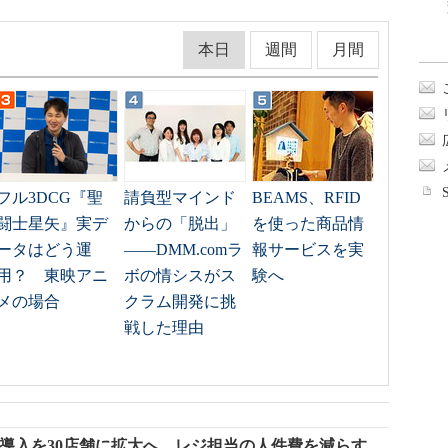
本日
週間
月間
フル3DCG『聖
請負型マインド
BEAMS、RFID
闘士星矢』実デ
からの「脱出」
を使った商品情
ータはどう運
――DMM.comラ
報サービスを実
用？ 東映アニ
ボの情シスがス
験へ
メの場合
クラム開発に挑
戦した理由
の導入を30店舗に拡大へ レジ担当の人件費を減らす