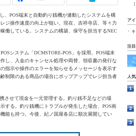
［
し、POS端末と自動釣り銭機が連動したシステムを構
アイ
やレジ操作速度の向上が狙い。現在、吉祥寺店、等々力
稼働している。システムの構築、保守を担当するNEC
キ
注目
Sシステム「DCMSTORE-POS」を採用。POS端末
操作し、入金のキャンセル処理や両替、領収書の発行な
作の指示や操作のエラーを知らせるメッセージを表示す
年齢制限のある商品の場合にポップアップでレジ担当者
人気
連携させて現金を一元管理する。釣り銭不足などの場
示する。釣り銭機にトラブルが発生した場合、POS画
る機能も持つ。今後、紀ノ国屋各店に順次展開してい