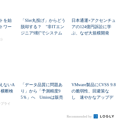
トを始
「SIer丸投げ」からどう
日本通運×アクセンチュ
トワー
脱却する？ “非ITエン
アの124億円訴訟に学
ジニア9割”でシステム
ぶ、なぜ大規模開発
刷新に挑...
は“燃える”のか
)
えないA
「データ品質に問題あ
VMware製品にCVSS 9.8
リ横断検
り」から「予測精度9
の脆弱性、回避策な
5％」へ Umiosは販売
し 速やかなアップデ
計画をどう自動...
ートを推...
タープライ
Recommended by