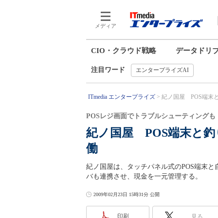
メディア
CIO・クラウド戦略
データドリ
注目ワード
エンタープライズAI
ITmedia エンタープライズ
紀ノ国屋 POS端末
POSレジ画面でトラブルシューティングも
紀ノ国屋 POS端末と
働
紀ノ国屋は、タッチパネル式のPOS端末と
バも連携させ、現金を一元管理する。
2009年02月23日 15時31分 公開
印刷
見る