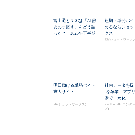
富士通とNECは「AI需
短期・単発バイ
要の手応え」をどう語
めるならショッ
った？ 2026年下半期
クス
の見通しを考...
PR(ショットワークス
明日働ける単発バイト
社内データを扱
求人サイト
Iを卒業 アプ
索で一元化
PR(ショットワークス)
PR(ITmedia エン
ズ)