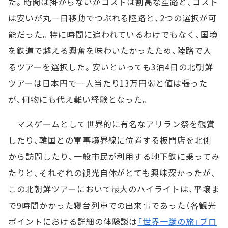
た。時間は掛からないがコストは割高な空路と、コスト
は安いが丸一日移動でつぶれる陸路と、2つの選択が可
能だった。特に時間に追われているわけでもなく、国境
を鉄道で越える興奮を味わいたかったため、陸路で入
るツアーを選択した。安いといっても3泊4日の北朝鮮
ツアーは日本円で一人当たり13万円弱と値は張った
が、何物にも代え難い経験となった。
マスゲームとして世界的に有名なアリラン祭を観賞
したり、韓国との軍事境界線に位置する板門店を北側
から訪問したり、一般市民が利用する地下鉄に乗ってみ
たりと、それぞれの観光自体がとても興味深かったが、
この北朝鮮ツアーにおいて最大のハイライトは、平壌ま
で9時間かかった寝台列車での出来事であった（各観光
ポイントにおける詳細の体験談は
「世界一蹴の旅」ブロ