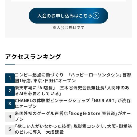
入会のお申し込みはこちら
※入会は無料です
アクセスランキング
コンビニ起点に街づくり 「ハッピーローソンタウン」首都
1
圏1号店、東京・日野にオープン
楽天市場に「AI店長」 三木谷浩史会長兼社長「人間味のあ
2
るAIを必要としている」
CHANELの体験型ビンテージショップ 「NUIR ART」が渋谷
3
にオープン
米国外初のグーグル直営店「Google Store 表参道」がオー
4
プン
「欲しい人がいなかった技術」脱炭素コンクリ、大阪・御堂筋
5
のビルに導入 大成建設