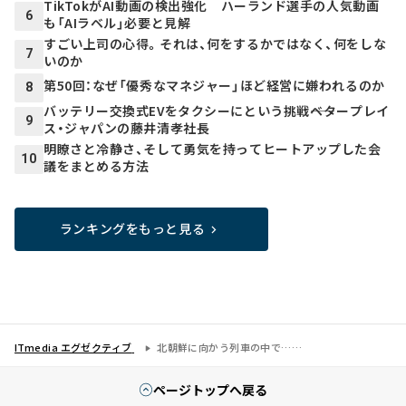
TikTokがAI動画の検出強化 ハーランド選手の人気動画
6
も「AIラベル」必要と見解
すごい上司の心得。それは、何をするかではなく、何をしな
7
いのか
第50回：なぜ「優秀なマネジャー」ほど経営に嫌われるのか
8
バッテリー交換式EVをタクシーにという挑戦――ベタープレイ
9
ス・ジャパンの藤井清孝社長
明瞭さと冷静さ、そして勇気を持ってヒートアップした会
10
議をまとめる方法
ランキングをもっと見る
ITmedia エグゼクティブ
北朝鮮に向かう列車の中で……
ページトップへ戻る