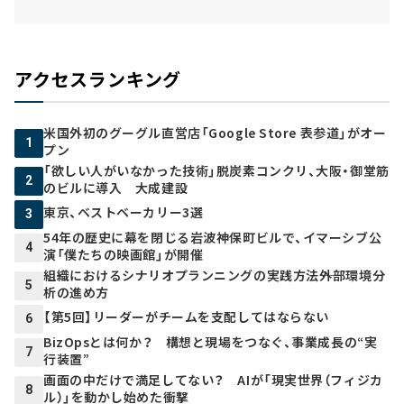
アクセスランキング
米国外初のグーグル直営店「Google Store 表参道」がオー
1
プン
「欲しい人がいなかった技術」脱炭素コンクリ、大阪・御堂筋
2
のビルに導入 大成建設
東京、ベストベーカリー3選
3
54年の歴史に幕を閉じる岩波神保町ビルで、イマーシブ公
4
演「僕たちの映画館」が開催
組織におけるシナリオプランニングの実践方法――外部環境分
5
析の進め方
【第5回】リーダーがチームを支配してはならない
6
BizOpsとは何か？ 構想と現場をつなぐ、事業成長の“実
7
行装置”
画面の中だけで満足してない？ AIが「現実世界（フィジカ
8
ル）」を動かし始めた衝撃