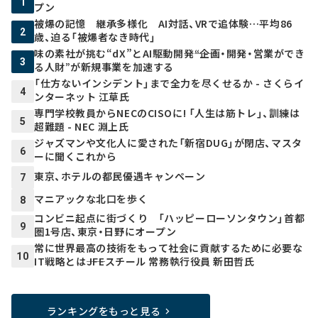
1
プン
被爆の記憶 継承多様化 AI対話、VRで追体験…平均86
2
歳、迫る「被爆者なき時代」
味の素社が挑む“dX”とAI駆動開発――“企画・開発・営業ができ
3
る人財”が新規事業を加速する
「仕方ないインシデント」まで全力を尽くせるか - さくらイ
4
ンターネット 江草氏
専門学校教員からNECのCISOに! 「人生は筋トレ」、訓練は
5
超難題 - NEC 淵上氏
ジャズマンや文化人に愛された「新宿DUG」が閉店、マスタ
6
ーに聞くこれから
東京、ホテルの都民優遇キャンペーン
7
マニアックな北口を歩く
8
コンビニ起点に街づくり 「ハッピーローソンタウン」首都
9
圏1号店、東京・日野にオープン
常に世界最高の技術をもって社会に貢献するために必要な
10
IT戦略とは――JFEスチール 常務執行役員 新田哲氏
ランキングをもっと見る