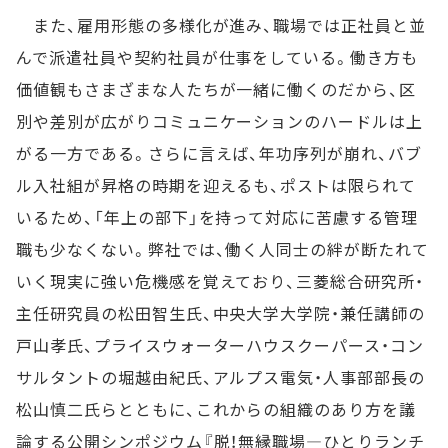
また、雇用形態の多様化が進み、職場では正社員と並
んで派遣社員や契約社員が仕事をしている。働き方も
価値観もさまざまな人たちが一緒に働くのだから、区
別や差別が広がりコミュニケーションのハードルは上
がる一方である。さらに言えば、年功序列が崩れ、バブ
ル入社組が昇格の時期を迎えるも、ポストは限られて
いるため、「年上の部下」を持って対応に苦慮する管理
職も少なくない。弊社では、働く人同士の絆が断たれて
いく現実に強い危機感を覚えており、三菱総合研究所・
主任研究員の松田智生氏、中央大学大学院・兼任講師の
戸山孝氏、プライスウォーターハウスクーパース・コン
サルタントの堀越由紀氏、アルプス電気・人事部部長の
松山慎二氏らとともに、これからの組織のあり方を議
論する公開シンポジウム『脱！無縁職場―ひとりランチ