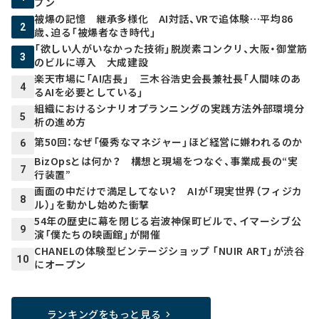
プン
被爆の記憶 継承多様化 AI対話、VRで追体験…平均86
2
歳、迫る「被爆者なき時代」
「欲しい人がいなかった技術」脱炭素コンクリ、大阪・御堂筋
3
のビルに導入 大成建設
楽天市場に「AI店長」 三木谷浩史会長兼社長「人間味のあ
4
るAIを必要としている」
組織におけるシナリオプランニングの実践方法――外部環境分
5
析の進め方
第50回：なぜ「優秀なマネジャー」ほど経営に嫌われるのか
6
BizOpsとは何か？ 構想と現場をつなぐ、事業成長の“実
7
行装置”
画面の中だけで満足してない？ AIが「現実世界（フィジカ
8
ル）」を動かし始めた衝撃
54年の歴史に幕を閉じる岩波神保町ビルで、イマーシブ公
9
演「僕たちの映画館」が開催
CHANELの体験型ビンテージショップ 「NUIR ART」が渋谷
10
にオープン
ランキングをもっと見る